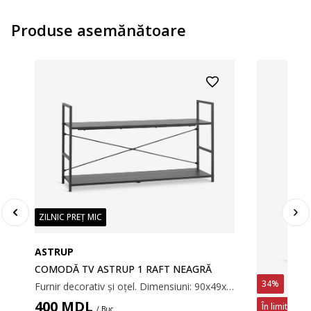
Produse asemănătoare
ZILNIC PREȚ MIC
ASTRUP
COMODĂ TV ASTRUP 1 RAFT NEAGRĂ
34%
Furnir decorativ și oțel. Dimensiuni: 90x49x24 cm.
400
MDL
În limita sto
/ Buc