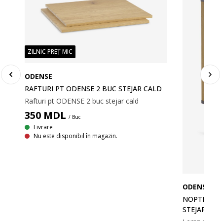
ZILNIC PREȚ MIC
ODENSE
RAFTURI PT ODENSE 2 BUC STEJAR CALD
Rafturi pt ODENSE 2 buc stejar cald
350
MDL
/ Buc
Livrare
Nu este disponibil în magazin.
ODENSE
NOPTIERĂ 
RE
STEJAR/NE