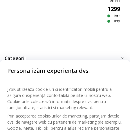
1299
M
Livrare
Disponibil
Categorii
Personalizăm experiența dvs.
Dormitor
Serviciul clienți
Baie
JYSK utilizează cookie-uri și identificatori mobili pentru a
Contact Relații Clienți
Birou
asigura o experiență confortabilă pe site-ul nostru web.
JYSK
Magazine și program
Cookie-urile colectează informații despre dvs. pentru
Sufragerie
funcționalitate, statistici și marketing relevant.
Despre JYSK
Broșură
Bucătărie
SEDIU CENTRAL
Prin acceptarea cookie-urilor de marketing, partajăm datele
JYSK.com
Termeni si conditii vânzări online
dvs. de navigare web cu partenerii de marketing (de exemplu,
Depozitare
TAROL-DD S.R.L. str. Jubiliara, 41A mun. Chișinău, Republica
JYSK RELAȚII CLIENȚI
Google, Meta, TikTok) pentru a afișa reclame personalizate
Presă