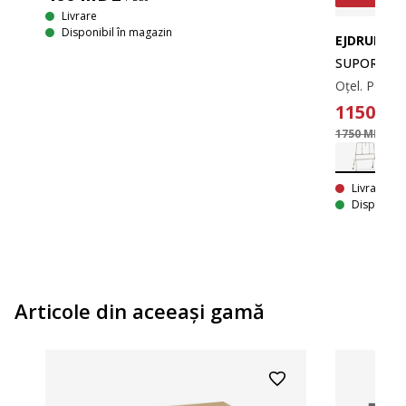
Livrare
Disponibil în magazin
EJDRUP
SUPORT TV 
1150
M
1750 MDL
/ B
Livrare In
Disponibil
Articole din aceeaşi gamă