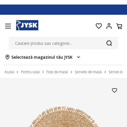
Selectează magazinul tău JYSK
Acasă
Pentru casă
Fețe de masă
Șervete de masă
Șervet de 