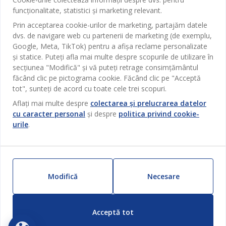
Sufragerie
funcționalitate, statistici și marketing relevant.
Despre JYSK
Broșură
Bucătărie
SEDIU CENTRAL
Prin acceptarea cookie-urilor de marketing, partajăm datele
JYSK.com
Termeni si conditii vânzări online
dvs. de navigare web cu partenerii de marketing (de exemplu,
Depozitare
TAROL-DD S.R.L. str. Jubiliara, 41A mun. Chișinău, Republica
JYSK RELAȚII CLIENȚI
Google, Meta, TikTok) pentru a afișa reclame personalizate
Presă
Garantia prețului
Moldova
și statice. Puteți afla mai multe despre scopurile de utilizare în
Contact Relații Clienți
Perdele
Urmărește Jysk
secțiunea "Modifică" și vă puteți retrage consimțământul
Locuri de muncă
Telefon: 022 022 030
Garanția Produselor
JYSK BUSINESS TO BUSINESS
Grădină
făcând clic pe pictograma cookie. Făcând clic pe "Acceptă
E-mail: support@jysk.md
Newsletter
Vânzări și relații clienți persoane juridice
tot", sunteți de acord cu toate cele trei scopuri.
Politica de confidentialitate
Pentru casă
Telefon: 060 531 531
Aflați mai multe despre
colectarea și prelucrarea datelor
Inspirație
E-mail: jysk@jysk.md
Card cadou
cu caracter personal
și despre
politica privind cookie-
Outlet
JYSK BUSINESS TO BUSINESS
urile
.
Beneficii pentru clienți
Campanie
Link-uri utile
Livrare
Produse noi
Sustenabilitate
Retur
ZILNIC PREȚ MIC
Modifică
Necesare
Reclamații
Setări Cookie-uri
Acceptă tot
Siguranță