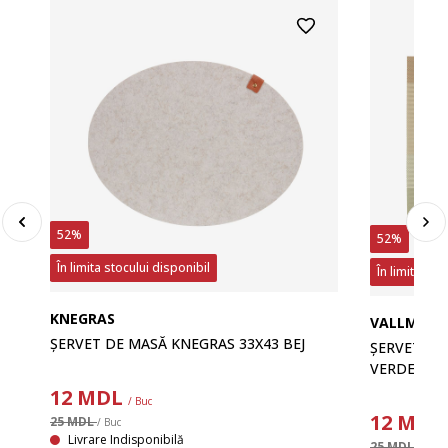
52%
52%
În limita stocului disponibil
În limita sto
KNEGRAS
VALLMO
ȘERVET DE MASĂ KNEGRAS 33X43 BEJ
ȘERVET MA
VERDE/ORA
12
MDL
/ Buc
12
MDL
25 MDL
/ Buc
Livrare Indisponibilă
25 MDL
/ Buc