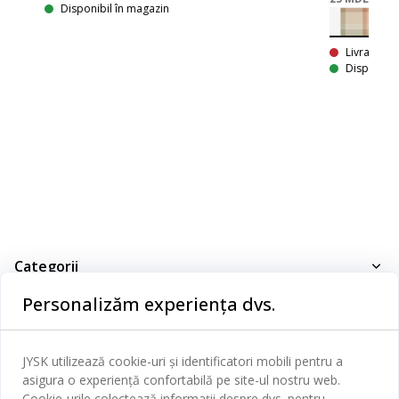
Disponibil în magazin
Livrare In
Disponibil
Categorii
Personalizăm experiența dvs.
Dormitor
Serviciul clienți
Baie
JYSK utilizează cookie-uri și identificatori mobili pentru a
Contact Relații Clienți
Birou
asigura o experiență confortabilă pe site-ul nostru web.
JYSK
Magazine și program
Cookie-urile colectează informații despre dvs. pentru