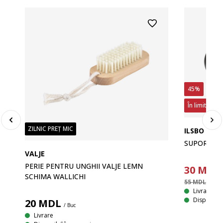
45%
În limita sto
ZILNIC PREȚ MIC
ILSBO
SUPORT HÂ
VALJE
PERIE PENTRU UNGHII VALJE LEMN
30
MDL
SCHIMA WALLICHI
55 MDL
/ Buc
Livrare
Disponibil
20
MDL
/ Buc
Livrare