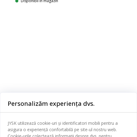
Disponibil în magazin
Categorii
Personalizăm experiența dvs.
Dormitor
Serviciul clienți
Baie
JYSK utilizează cookie-uri și identificatori mobili pentru a
Contact Relații Clienți
asigura o experiență confortabilă pe site-ul nostru web.
Birou
JYSK
Cookie-urile colectează informații despre dvs. pentru