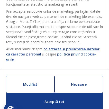
Magazine și program
funcționalitate, statistici și marketing relevant.
Sufragerie
Despre JYSK
Prin acceptarea cookie-urilor de marketing, partajăm datele
Broșură
Bucătărie
SEDIU CENTRAL
dvs. de navigare web cu partenerii de marketing (de exemplu,
JYSK.com
Termeni si conditii vânzări online
Google, Meta, TikTok) pentru a afișa reclame personalizate
Depozitare
TAROL-DD S.R.L. str. Jubiliara, 41A mun. Chișinău, Republica
JYSK RELAȚII CLIENȚI
și statice. Puteți afla mai multe despre scopurile de utilizare în
Presă
Garantia prețului
Moldova
Contact Relații Clienți
Perdele
secțiunea "Modifică" și vă puteți retrage consimțământul
Urmărește Jysk
Locuri de muncă
Telefon: 022 022 030
făcând clic pe pictograma cookie. Făcând clic pe "Acceptă
Garanția Produselor
JYSK BUSINESS TO BUSINESS
Grădină
E-mail: support@jysk.md
tot", sunteți de acord cu toate cele trei scopuri.
Newsletter
Vânzări și relații clienți persoane juridice
Politica de confidentialitate
Aflați mai multe despre
colectarea și prelucrarea datelor
Pentru casă
Telefon: 060 531 531
cu caracter personal
și despre
politica privind cookie-
Inspirație
E-mail: jysk@jysk.md
Card cadou
Outlet
urile
.
JYSK BUSINESS TO BUSINESS
Beneficii pentru clienți
Campanie
Link-uri utile
Livrare
Produse noi
Sustenabilitate
Retur
Modifică
Necesare
ZILNIC PREȚ MIC
Reclamații
Setări Cookie-uri
Acceptă tot