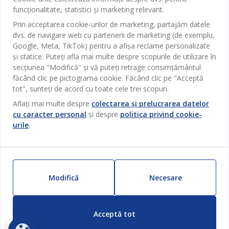
Magazine și program
funcționalitate, statistici și marketing relevant.
Sufragerie
Despre JYSK
Prin acceptarea cookie-urilor de marketing, partajăm datele
Broșură
Bucătărie
SEDIU CENTRAL
dvs. de navigare web cu partenerii de marketing (de exemplu,
JYSK.com
Termeni si conditii vânzări online
Google, Meta, TikTok) pentru a afișa reclame personalizate
Depozitare
TAROL-DD S.R.L. str. Jubiliara, 41A mun. Chișinău, Republica
JYSK RELAȚII CLIENȚI
și statice. Puteți afla mai multe despre scopurile de utilizare în
Presă
Garantia prețului
Moldova
Contact Relații Clienți
Perdele
secțiunea "Modifică" și vă puteți retrage consimțământul
Urmărește Jysk
Locuri de muncă
Telefon: 022 022 030
făcând clic pe pictograma cookie. Făcând clic pe "Acceptă
Garanția Produselor
JYSK BUSINESS TO BUSINESS
Grădină
E-mail: support@jysk.md
tot", sunteți de acord cu toate cele trei scopuri.
Newsletter
Vânzări și relații clienți persoane juridice
Politica de confidentialitate
Aflați mai multe despre
colectarea și prelucrarea datelor
Pentru casă
Telefon: 060 531 531
cu caracter personal
și despre
politica privind cookie-
Inspirație
E-mail: jysk@jysk.md
Card cadou
Outlet
urile
.
JYSK BUSINESS TO BUSINESS
Beneficii pentru clienți
Campanie
Link-uri utile
Livrare
Produse noi
Sustenabilitate
Retur
Modifică
Necesare
ZILNIC PREȚ MIC
Reclamații
Setări Cookie-uri
Acceptă tot