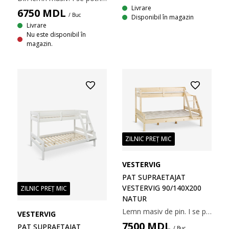
Livrare
6750
MDL
/ Buc
Disponibil în magazin
Livrare
Nu este disponibil în
magazin.
ZILNIC PREȚ MIC
VESTERVIG
PAT SUPRAETAJAT
VESTERVIG 90/140X200
ZILNIC PREȚ MIC
NATUR
Lemn masiv de pin. I se potrivesc saltelele cu spumă și arcuri 90/140x200 cm. Incl. somieră. Excl. saltea. 208x131x159 cm
VESTERVIG
7500
MDL
PAT SUPRAETAJAT
/ Buc