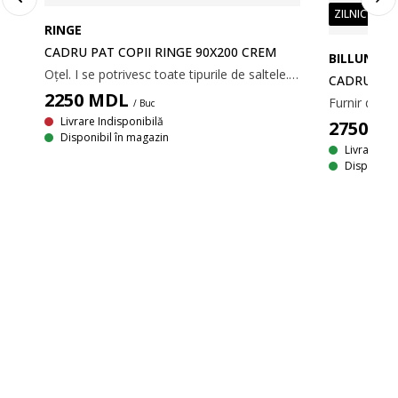
ZILNIC PREȚ
RINGE
CADRU PAT COPII RINGE 90X200 CREM
BILLUND
Oțel. I se potrivesc toate tipurile de saltele. Nu incl. somieră și saltea. 94x211x96 cm
00
CADRU PAT
2250
MDL
/ Buc
Lemn masiv de pin. I se potrivesc saltelele cu spumă și arcuri 90/140x200 cm. Incl. somieră. Excl. saltea. 208x131x159 cm
Livrare Indisponibilă
2750
M
Disponibil în magazin
Livrare
Disponibil