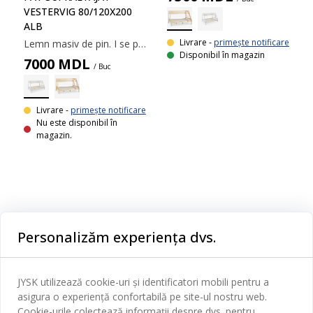
VESTERVIG 80/120Х200
ALB
Livrare -
primește notificare
Lemn masiv de pin. I se potrivesc saltelele cu arcuri și cu spumă. Incl. somiere. Excl. saltele. 208x131x139 cm
Disponibil în magazin
7000
MDL
/ Buc
Livrare -
primește notificare
Nu este disponibil în
magazin.
Categorii
Personalizăm experiența dvs.
Dormitor
Serviciul clienți
Baie
JYSK utilizează cookie-uri și identificatori mobili pentru a
Contact Relații Clienți
asigura o experiență confortabilă pe site-ul nostru web.
Birou
JYSK
Cookie-urile colectează informații despre dvs. pentru