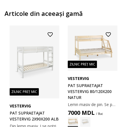
Articole din aceeaşi gamă
ZILNIC PREȚ MIC
VESTERVIG
PAT SUPRAETAJAT
VESTERVIG 80/120X200
ZILNIC PREȚ MIC
NATUR
Lemn masiv de pin. Se potrivesc saltele cu arcuri sau din spumă 80/120x200 cm. Incl. somiere. Excl. saltele. 208x131x139 cm
VESTERVIG
7000
MDL
PAT SUPRAETAJAT
/ Buc
VESTERVIG 2X90X200 ALB
Din lemn masiv. I se potrivesc saltele cu arcuri și spumă. Incl. somieră. Nu incl. saltea. 208x155x105 cm