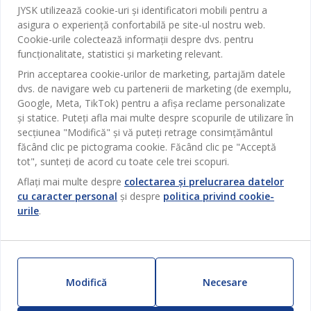
Baie
JYSK utilizează cookie-uri și identificatori mobili pentru a
Contact Relații Clienți
asigura o experiență confortabilă pe site-ul nostru web.
Birou
JYSK
Cookie-urile colectează informații despre dvs. pentru
Magazine și program
funcționalitate, statistici și marketing relevant.
Sufragerie
Despre JYSK
Prin acceptarea cookie-urilor de marketing, partajăm datele
Broșură
Bucătărie
SEDIU CENTRAL
dvs. de navigare web cu partenerii de marketing (de exemplu,
JYSK.com
Termeni si conditii vânzări online
Google, Meta, TikTok) pentru a afișa reclame personalizate
Depozitare
TAROL-DD S.R.L. str. Jubiliara, 41A mun. Chișinău, Republica
JYSK RELAȚII CLIENȚI
și statice. Puteți afla mai multe despre scopurile de utilizare în
Presă
Garantia prețului
Moldova
Contact Relații Clienți
secțiunea "Modifică" și vă puteți retrage consimțământul
Perdele
Urmărește Jysk
Locuri de muncă
Telefon: 022 022 030
făcând clic pe pictograma cookie. Făcând clic pe "Acceptă
Garanția Produselor
JYSK BUSINESS TO BUSINESS
Grădină
E-mail: support@jysk.md
tot", sunteți de acord cu toate cele trei scopuri.
Newsletter
Vânzări și relații clienți persoane juridice
Politica de confidentialitate
Aflați mai multe despre
colectarea și prelucrarea datelor
Pentru casă
Telefon: 060 531 531
cu caracter personal
și despre
politica privind cookie-
Inspirație
E-mail: jysk@jysk.md
Card cadou
Outlet
urile
.
JYSK BUSINESS TO BUSINESS
Beneficii pentru clienți
Campanie
Link-uri utile
Livrare
Produse noi
Sustenabilitate
Retur
Modifică
Necesare
ZILNIC PREȚ MIC
Reclamații