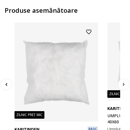
Produse asemănătoare
ZILNIC PREȚ
KARITINDE
ZILNIC PREȚ MIC
UMPLUTURĂ
40X60
KARITINDEN
BASIC