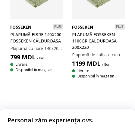
FOSSEKEN
FOSSEKEN
PLUS
PLUS
PLAPUMĂ FIBRE 140X200
PLAPUMĂ FOSSEKEN
FOSSEKEN CĂLDUROASĂ
1100GR CĂLDUROASĂ
200X220
Plapumă cu fibre 140x200 cm. Umplutură din 50% viscoză făcută din bambus/50% fibră goală de poliester siliconizat, 700 g. Țesătură din 100% microfibră de poliester. Temperatură spălare: 40°.
Plapumă de calitate cu umplutură moale din 50% vâscoză din bambus/50% fibră goală de poliester siliconizat, 1100 g. Țesătură din 100% microfibră de poliester. Temperatură spălare: 40°. 200x220cm cm
799
MDL
/ Buc
1199
MDL
Livrare
/ Buc
Disponibil în magazin
Livrare
Disponibil în magazin
Categorii
Personalizăm experiența dvs.
Dormitor
Serviciul clienți