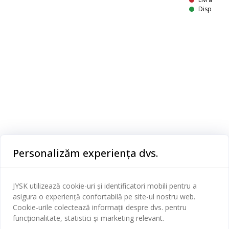
Disponibil
E
Plantă artificială cu un aspect realist, care aduce un accent proaspăt și verde în casa dumneavoastră. Această plantă decorativă nu necesită udare sau întreținere, oferind aspectul de frunziș natural pe tot parcursul anului. Ø33 x H33 cm
Categorii
Personalizăm experiența dvs.
Dormitor
Serviciul clienți
Baie
JYSK utilizează cookie-uri și identificatori mobili pentru a
Contact Relații Clienți
asigura o experiență confortabilă pe site-ul nostru web.
Birou
JYSK
Cookie-urile colectează informații despre dvs. pentru
Magazine și program
funcționalitate, statistici și marketing relevant.
Sufragerie
Despre JYSK