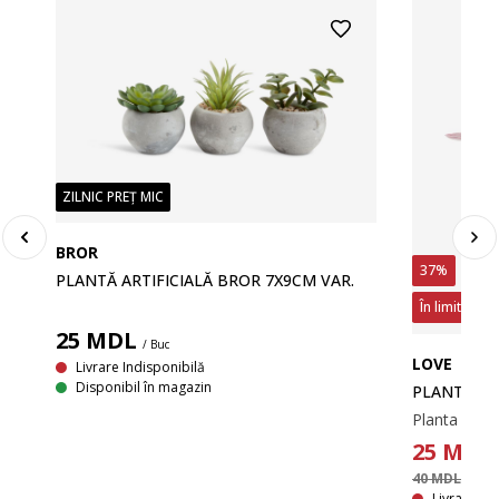
ZILNIC PREȚ MIC
BROR
37%
PLANTĂ ARTIFICIALĂ BROR 7X9CM VAR.
În limita sto
25
MDL
/ Buc
LOVE
Livrare Indisponibilă
Disponibil în magazin
PLANTĂ ART
25
MDL
40 MDL
/ Buc
Livrare In