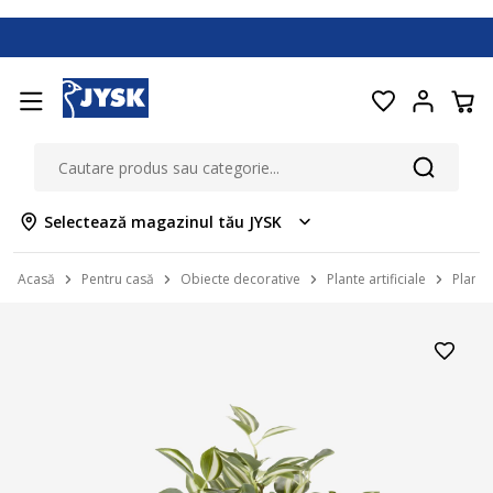
Selectează magazinul tău JYSK
Acasă
Pentru casă
Obiecte decorative
Plante artificiale
Plantă