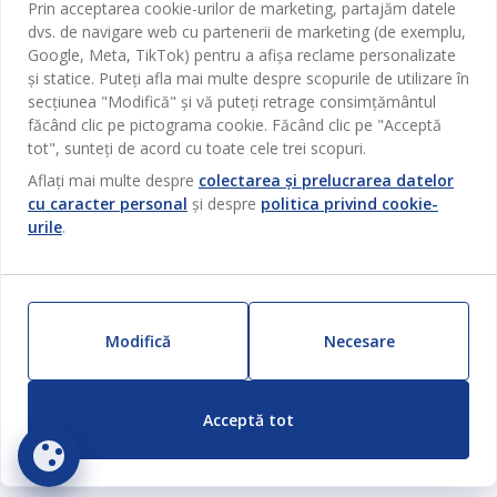
Prin acceptarea cookie-urilor de marketing, partajăm datele
Broșură
Bucătărie
SEDIU CENTRAL
dvs. de navigare web cu partenerii de marketing (de exemplu,
JYSK.com
Termeni si conditii vânzări online
Google, Meta, TikTok) pentru a afișa reclame personalizate
Depozitare
TAROL-DD S.R.L. str. Jubiliara, 41A mun. Chișinău, Republica
JYSK RELAȚII CLIENȚI
și statice. Puteți afla mai multe despre scopurile de utilizare în
Presă
Garantia prețului
Moldova
Contact Relații Clienți
Perdele
secțiunea "Modifică" și vă puteți retrage consimțământul
Urmărește Jysk
Locuri de muncă
Telefon: 022 022 030
făcând clic pe pictograma cookie. Făcând clic pe "Acceptă
Garanția Produselor
JYSK BUSINESS TO BUSINESS
Grădină
E-mail: support@jysk.md
tot", sunteți de acord cu toate cele trei scopuri.
Newsletter
Vânzări și relații clienți persoane juridice
Politica de confidentialitate
Aflați mai multe despre
colectarea și prelucrarea datelor
Pentru casă
Telefon: 060 531 531
cu caracter personal
și despre
politica privind cookie-
Inspirație
E-mail: jysk@jysk.md
Card cadou
Outlet
urile
.
JYSK BUSINESS TO BUSINESS
Beneficii pentru clienți
Campanie
Link-uri utile
Livrare
Produse noi
Sustenabilitate
Retur
Modifică
Necesare
ZILNIC PREȚ MIC
Reclamații
Setări Cookie-uri
Acceptă tot
Siguranță