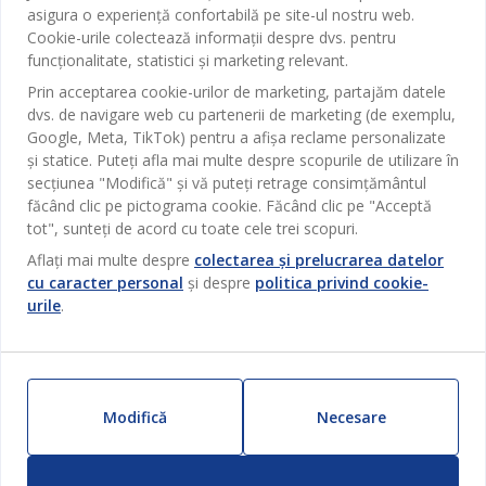
Contact Relații Clienți
asigura o experiență confortabilă pe site-ul nostru web.
Birou
JYSK
Cookie-urile colectează informații despre dvs. pentru
Magazine și program
funcționalitate, statistici și marketing relevant.
Sufragerie
Despre JYSK
Prin acceptarea cookie-urilor de marketing, partajăm datele
Broșură
Bucătărie
SEDIU CENTRAL
dvs. de navigare web cu partenerii de marketing (de exemplu,
JYSK.com
Termeni si conditii vânzări online
Google, Meta, TikTok) pentru a afișa reclame personalizate
Depozitare
TAROL-DD S.R.L. str. Jubiliara, 41A mun. Chișinău, Republica
JYSK RELAȚII CLIENȚI
și statice. Puteți afla mai multe despre scopurile de utilizare în
Presă
Garantia prețului
Moldova
Contact Relații Clienți
Perdele
secțiunea "Modifică" și vă puteți retrage consimțământul
Urmărește Jysk
Locuri de muncă
Telefon: 022 022 030
făcând clic pe pictograma cookie. Făcând clic pe "Acceptă
Garanția Produselor
JYSK BUSINESS TO BUSINESS
Grădină
E-mail: support@jysk.md
tot", sunteți de acord cu toate cele trei scopuri.
Newsletter
Vânzări și relații clienți persoane juridice
Politica de confidentialitate
Aflați mai multe despre
colectarea și prelucrarea datelor
Pentru casă
Telefon: 060 531 531
cu caracter personal
și despre
politica privind cookie-
Inspirație
E-mail: jysk@jysk.md
Card cadou
Outlet
urile
.
JYSK BUSINESS TO BUSINESS
Beneficii pentru clienți
Campanie
Link-uri utile
Livrare
Produse noi
Sustenabilitate
Retur
Modifică
Necesare
ZILNIC PREȚ MIC
Reclamații