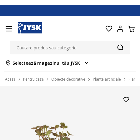
Selectează magazinul tău JYSK
Acasă
Pentru casă
Obiecte decorative
Plante artificiale
Plantă