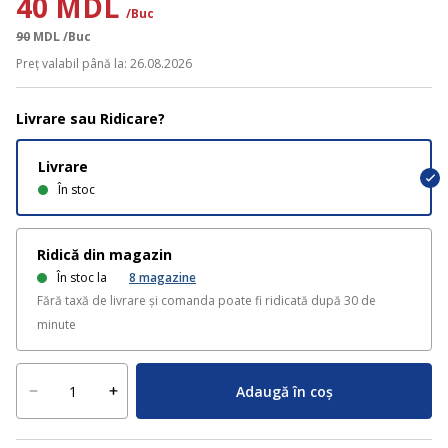
40 MDL
/Buc
90
MDL
/Buc
Preț valabil până la: 26.08.2026
Livrare sau Ridicare?
Livrare
În stoc
Ridică din magazin
În stoc la
8
magazine
Fără taxă de livrare și comanda poate fi ridicată după 30 de
minute
Adaugă în coș