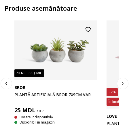
Produse asemănătoare
ZILNIC PREȚ MIC
BROR
37%
PLANTĂ ARTIFICIALĂ BROR 7X9CM VAR.
În limita sto
25
MDL
/ Buc
LOVE
Livrare Indisponibilă
Disponibil în magazin
PLANTĂ ART