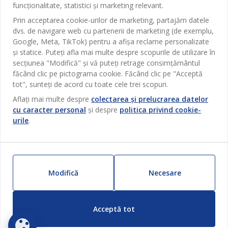
Magazine și program
funcționalitate, statistici și marketing relevant.
Sufragerie
Despre JYSK
Prin acceptarea cookie-urilor de marketing, partajăm datele
Broșură
Bucătărie
SEDIU CENTRAL
dvs. de navigare web cu partenerii de marketing (de exemplu,
JYSK.com
Termeni si conditii vânzări online
Google, Meta, TikTok) pentru a afișa reclame personalizate
Depozitare
TAROL-DD S.R.L. str. Jubiliara, 41A mun. Chișinău, Republica
JYSK RELAȚII CLIENȚI
și statice. Puteți afla mai multe despre scopurile de utilizare în
Presă
Garantia prețului
Moldova
Contact Relații Clienți
Perdele
secțiunea "Modifică" și vă puteți retrage consimțământul
Urmărește Jysk
Locuri de muncă
Telefon: 022 022 030
făcând clic pe pictograma cookie. Făcând clic pe "Acceptă
Garanția Produselor
JYSK BUSINESS TO BUSINESS
Grădină
E-mail: support@jysk.md
tot", sunteți de acord cu toate cele trei scopuri.
Newsletter
Vânzări și relații clienți persoane juridice
Politica de confidentialitate
Aflați mai multe despre
colectarea și prelucrarea datelor
Pentru casă
Telefon: 060 531 531
cu caracter personal
și despre
politica privind cookie-
Inspirație
E-mail: jysk@jysk.md
Card cadou
Outlet
urile
.
JYSK BUSINESS TO BUSINESS
Beneficii pentru clienți
Campanie
Link-uri utile
Livrare
Produse noi
Sustenabilitate
Retur
Modifică
Necesare
ZILNIC PREȚ MIC
Reclamații
Setări Cookie-uri
Acceptă tot
Siguranță