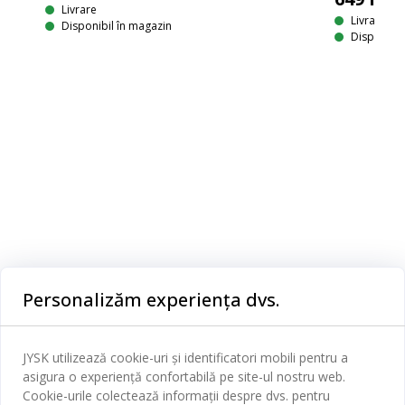
Livrare
Livrare
Disponibil în magazin
Disponibil
LUS
Plapumă foarte caldă, moale și ușoară, cu umplutură artificială din holofibră spirală siliconată ușoară, 500/700 g, constând din 2 pături conectate prin nasturi. Cele două pături pot fi folosite împreună sau separat, în funcție de anotimp. Husa moale din microfibra de poliester. Lavabil la 60°C. 135x200 cm
Categorii
Personalizăm experiența dvs.
Dormitor
Serviciul clienți
Baie
JYSK utilizează cookie-uri și identificatori mobili pentru a
Contact Relații Clienți
asigura o experiență confortabilă pe site-ul nostru web.
Birou
JYSK
Cookie-urile colectează informații despre dvs. pentru