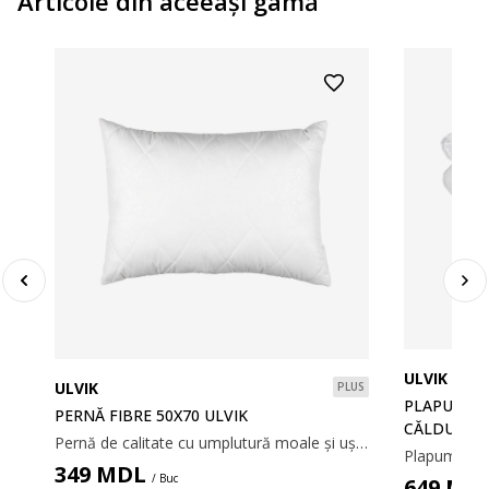
Articole din aceeaşi gamă
ULVIK
ULVIK
PLUS
PLAPUMĂ F
PERNĂ FIBRE 50X70 ULVIK
CĂLDUROA
Pernă de calitate cu umplutură moale și ușoară din fibră goală spiralată de poliester siliconizat, 600 g. Matlasată, cu țesătură din 100% microfibră de poliester. Temperatură spălare: 60°C. 50x70 cm
349
MDL
/ Buc
649
MD