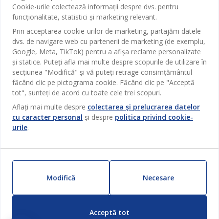
Cookie-urile colectează informații despre dvs. pentru
funcționalitate, statistici și marketing relevant.
Prin acceptarea cookie-urilor de marketing, partajăm datele
69%
dvs. de navigare web cu partenerii de marketing (de exemplu,
Google, Meta, TikTok) pentru a afișa reclame personalizate
În limita stocului disponibil
și statice. Puteți afla mai multe despre scopurile de utilizare în
secțiunea "Modifică" și vă puteți retrage consimțământul
ASMIND
făcând clic pe pictograma cookie. Făcând clic pe "Acceptă
LUSTRĂ ASMIND Ø8X13CM LEMN
tot", sunteți de acord cu toate cele trei scopuri.
Aflați mai multe despre
colectarea și prelucrarea datelor
115
MDL
cu caracter personal
și despre
politica privind cookie-
/ Buc
urile
.
369 MDL
/ Buc
Livrare
Disponibil în magazin
Modifică
Necesare
Categorii
Acceptă tot