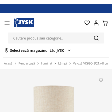
Selectează magazinul tău JYSK
Acasă
Pentru casă
Iluminat
Lămpi
Veioză VIGGO Ø21x47cm gr