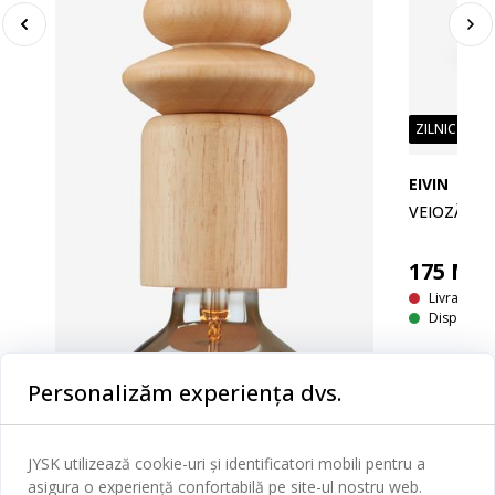
ZILNIC PREȚ
EIVIN
VEIOZĂ EI
175
MD
Livrare In
Disponibil
Personalizăm experiența dvs.
JYSK utilizează cookie-uri și identificatori mobili pentru a
asigura o experiență confortabilă pe site-ul nostru web.