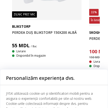
33%
ZILNIC PREȚ MIC
În limita sto
BLIKSTORP
PERDEA DUȘ BLIKSTORP 150X200 ALBĂ
SKOGHALL
PERDEA DU
55
MDL
/ Buc
100
MD
Livrare
Disponibil în magazin
150 MDL
/ Buc
Livrare In
Disponibil
Personalizăm experiența dvs.
JYSK utilizează cookie-uri și identificatori mobili pentru a
Categorii
asigura o experiență confortabilă pe site-ul nostru web.
Cookie-urile colectează informații despre dvs. pentru
Dormitor