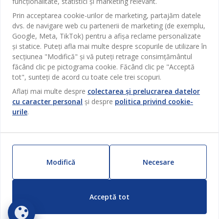
funcționalitate, statistici și marketing relevant.
Serviciul clienți
Baie
Prin acceptarea cookie-urilor de marketing, partajăm datele
dvs. de navigare web cu partenerii de marketing (de exemplu,
Contact Relații Clienți
Birou
Google, Meta, TikTok) pentru a afișa reclame personalizate
JYSK
Magazine și program
și statice. Puteți afla mai multe despre scopurile de utilizare în
Sufragerie
secțiunea "Modifică" și vă puteți retrage consimțământul
Despre JYSK
Broșură
Bucătărie
făcând clic pe pictograma cookie. Făcând clic pe "Acceptă
SEDIU CENTRAL
JYSK.com
tot", sunteți de acord cu toate cele trei scopuri.
Termeni si conditii vânzări online
Depozitare
TAROL-DD S.R.L. str. Jubiliara, 41A mun. Chișinău, Republica
JYSK RELAȚII CLIENȚI
Aflați mai multe despre
colectarea și prelucrarea datelor
Presă
Garantia prețului
Moldova
cu caracter personal
și despre
politica privind cookie-
Contact Relații Clienți
Perdele
Urmărește Jysk
urile
.
Locuri de muncă
Telefon: 022 022 030
Garanția Produselor
JYSK BUSINESS TO BUSINESS
Grădină
E-mail: support@jysk.md
Newsletter
Vânzări și relații clienți persoane juridice
Politica de confidentialitate
Pentru casă
Telefon: 060 531 531
Inspirație
E-mail: jysk@jysk.md
Card cadou
Outlet
Modifică
Necesare
JYSK BUSINESS TO BUSINESS
Beneficii pentru clienți
Campanie
Link-uri utile
Livrare
Produse noi
Acceptă tot
Sustenabilitate
Retur
ZILNIC PREȚ MIC