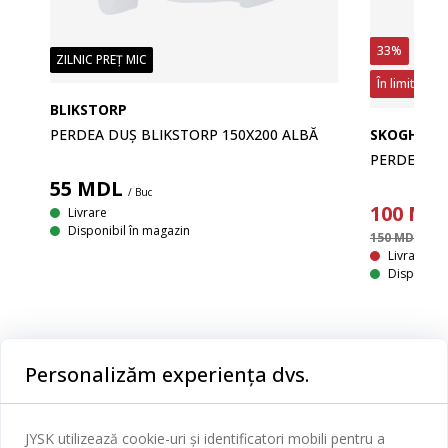
33%
ZILNIC PREȚ MIC
În limita sto
BLIKSTORP
PERDEA DUȘ BLIKSTORP 150X200 ALBĂ
SKOGHALL
PERDEA DU
55
MDL
/ Buc
100
MD
Livrare
Disponibil în magazin
150 MDL
/ Buc
Livrare In
Disponibil
Personalizăm experiența dvs.
Categorii
Dormitor
JYSK utilizează cookie-uri și identificatori mobili pentru a