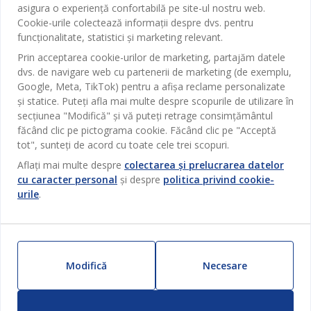
Serviciul clienți
asigura o experiență confortabilă pe site-ul nostru web.
Baie
Cookie-urile colectează informații despre dvs. pentru
Contact Relații Clienți
funcționalitate, statistici și marketing relevant.
Birou
JYSK
Prin acceptarea cookie-urilor de marketing, partajăm datele
Magazine și program
Sufragerie
dvs. de navigare web cu partenerii de marketing (de exemplu,
Despre JYSK
Google, Meta, TikTok) pentru a afișa reclame personalizate
Broșură
Bucătărie
SEDIU CENTRAL
și statice. Puteți afla mai multe despre scopurile de utilizare în
JYSK.com
Termeni si conditii vânzări online
secțiunea "Modifică" și vă puteți retrage consimțământul
Depozitare
TAROL-DD S.R.L. str. Jubiliara, 41A mun. Chișinău, Republica
JYSK RELAȚII CLIENȚI
făcând clic pe pictograma cookie. Făcând clic pe "Acceptă
Presă
Garantia prețului
Moldova
Contact Relații Clienți
tot", sunteți de acord cu toate cele trei scopuri.
Perdele
Urmărește Jysk
Locuri de muncă
Telefon: 022 022 030
Aflați mai multe despre
colectarea și prelucrarea datelor
Garanția Produselor
JYSK BUSINESS TO BUSINESS
Grădină
E-mail: support@jysk.md
cu caracter personal
și despre
politica privind cookie-
Newsletter
Vânzări și relații clienți persoane juridice
Politica de confidentialitate
urile
.
Pentru casă
Telefon: 060 531 531
Inspirație
E-mail: jysk@jysk.md
Card cadou
Outlet
JYSK BUSINESS TO BUSINESS
Beneficii pentru clienți
Campanie
Link-uri utile
Modifică
Necesare
Livrare
Produse noi
Sustenabilitate
Retur
ZILNIC PREȚ MIC