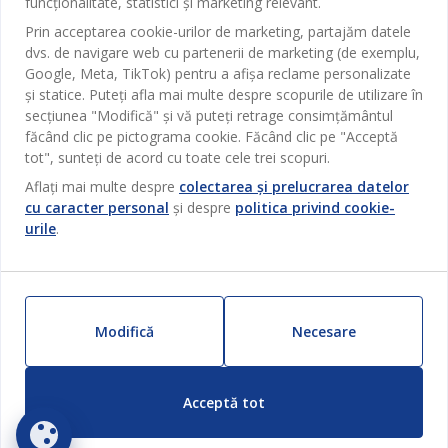
funcționalitate, statistici și marketing relevant.
Serviciul clienți
Baie
Prin acceptarea cookie-urilor de marketing, partajăm datele
dvs. de navigare web cu partenerii de marketing (de exemplu,
Contact Relații Clienți
Birou
Google, Meta, TikTok) pentru a afișa reclame personalizate
JYSK
Magazine și program
și statice. Puteți afla mai multe despre scopurile de utilizare în
Sufragerie
secțiunea "Modifică" și vă puteți retrage consimțământul
Despre JYSK
Broșură
Bucătărie
făcând clic pe pictograma cookie. Făcând clic pe "Acceptă
SEDIU CENTRAL
JYSK.com
tot", sunteți de acord cu toate cele trei scopuri.
Termeni si conditii vânzări online
Depozitare
TAROL-DD S.R.L. str. Jubiliara, 41A mun. Chișinău, Republica
JYSK RELAȚII CLIENȚI
Aflați mai multe despre
colectarea și prelucrarea datelor
Presă
Garantia prețului
Moldova
cu caracter personal
și despre
politica privind cookie-
Contact Relații Clienți
Perdele
Urmărește Jysk
urile
.
Locuri de muncă
Telefon: 022 022 030
Garanția Produselor
JYSK BUSINESS TO BUSINESS
Grădină
E-mail: support@jysk.md
Newsletter
Vânzări și relații clienți persoane juridice
Politica de confidentialitate
Pentru casă
Telefon: 060 531 531
Inspirație
E-mail: jysk@jysk.md
Card cadou
Outlet
Modifică
Necesare
JYSK BUSINESS TO BUSINESS
Beneficii pentru clienți
Campanie
Link-uri utile
Livrare
Produse noi
Acceptă tot
Sustenabilitate
Retur
ZILNIC PREȚ MIC