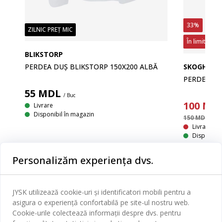
33%
ZILNIC PREȚ MIC
În limita sto
BLIKSTORP
PERDEA DUȘ BLIKSTORP 150X200 ALBĂ
SKOGHALL
PERDEA DU
55
MDL
/ Buc
100
MD
Livrare
Disponibil în magazin
150 MDL
/ Buc
Livrare In
Disponibil
Personalizăm experiența dvs.
JYSK utilizează cookie-uri și identificatori mobili pentru a
Categorii
asigura o experiență confortabilă pe site-ul nostru web.
Cookie-urile colectează informații despre dvs. pentru
Dormitor