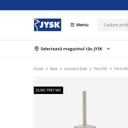
Meniu
Selectează magazinul tău JYSK
Acasă
Baie
Accesorii baie
Perii WC
Perie WC
ZILNIC PREȚ MIC