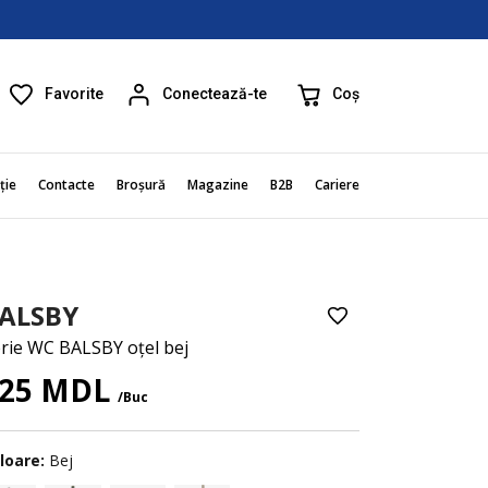
Favorite
Coș
Conectează-te
ție
Contacte
Broșură
Magazine
B2B
Cariere
ALSBY
rie WC BALSBY oțel bej
25 MDL
/Buc
loare:
Bej