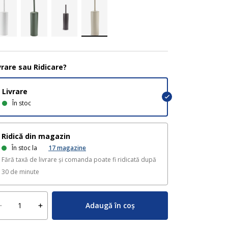
vrare sau Ridicare?
Livrare
În stoc
Ridică din magazin
În stoc la
17
magazine
Fără taxă de livrare și comanda poate fi ridicată după
30 de minute
Adaugă în coș