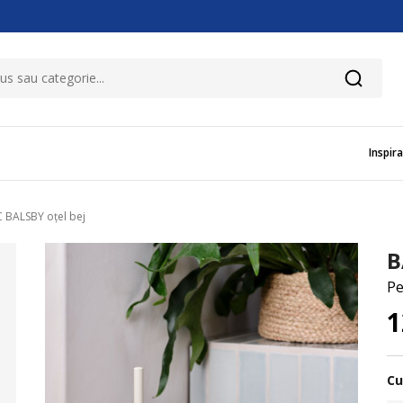
Inspira
 BALSBY oțel bej
B
Pe
1
Cu