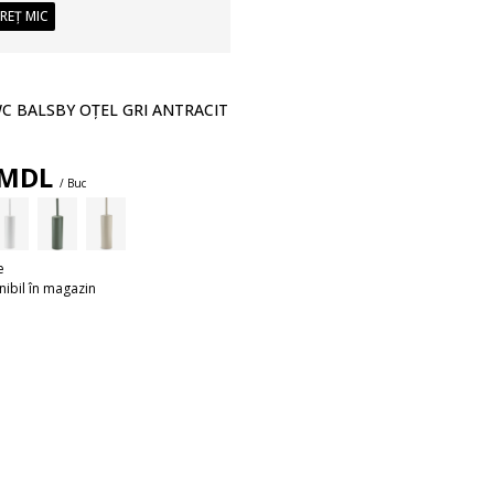
PREȚ MIC
WC BALSBY OȚEL GRI ANTRACIT
MDL
/ Buc
e
ibil în magazin