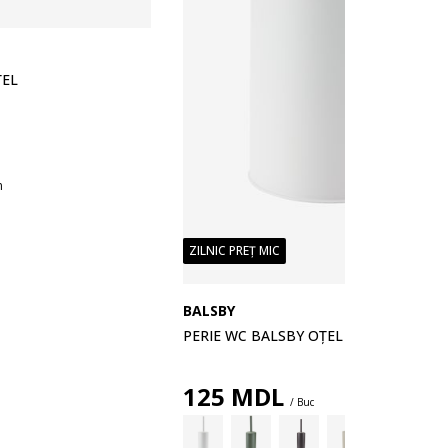
ȚEL
n
ZILNIC PREȚ MIC
BALSBY
PERIE WC BALSBY OȚEL ALB
125
MDL
/ Buc