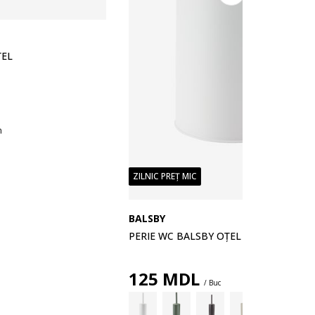
ȚEL
n
ZILNIC PREȚ MIC
BALSBY
PERIE WC BALSBY OȚEL ALB
125
MDL
/ Buc