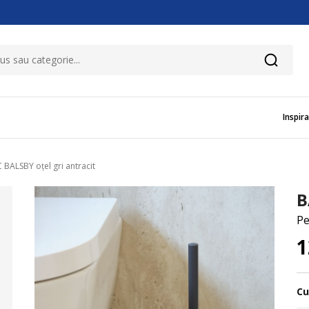
Inspira
 BALSBY oțel gri antracit
B
Pe
1
Cu