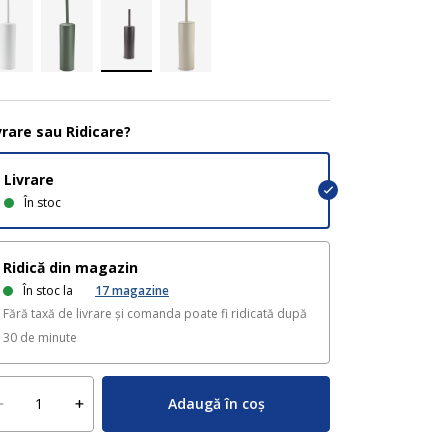
vrare sau Ridicare?
Livrare
În stoc
Ridică din magazin
În stoc la
17
magazine
Fără taxă de livrare și comanda poate fi ridicată după
30 de minute
Adaugă în coș