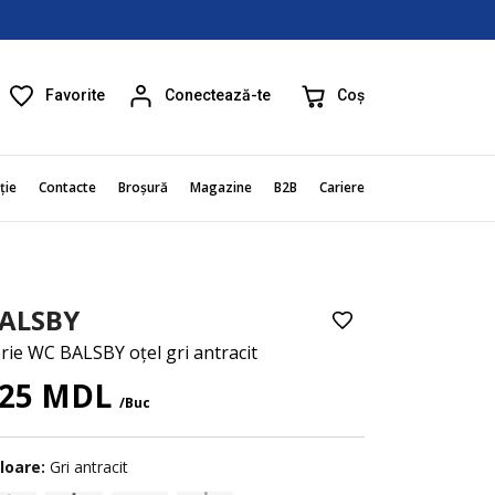
Favorite
Coș
Conectează-te
ție
Contacte
Broșură
Magazine
B2B
Cariere
ALSBY
rie WC BALSBY oțel gri antracit
25 MDL
/Buc
loare:
Gri antracit