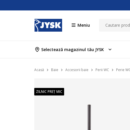
Meniu
Selectează magazinul tău JYSK
Acasă
Baie
Accesorii baie
Perii WC
Perie WC
ZILNIC PREȚ MIC