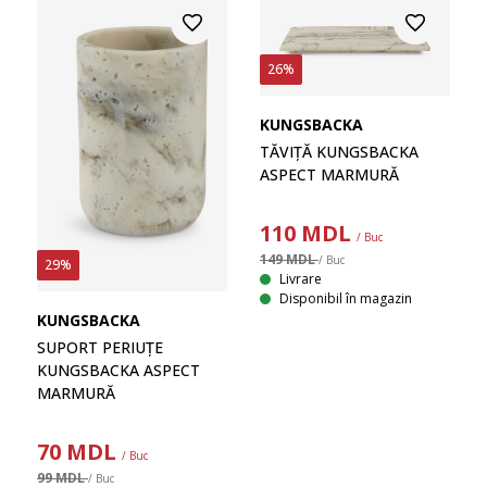
26%
KUNGSBACKA
TĂVIȚĂ KUNGSBACKA
ASPECT MARMURĂ
110
MDL
/ Buc
149 MDL
/ Buc
29%
Livrare
Disponibil în magazin
KUNGSBACKA
SUPORT PERIUȚE
KUNGSBACKA ASPECT
MARMURĂ
70
MDL
/ Buc
99 MDL
/ Buc