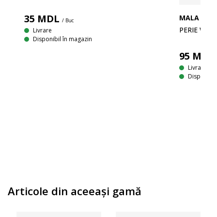
35
MDL
MALA
/ Buc
PERIE WC 
Livrare
Disponibil în magazin
95
MDL
Livrare
Disponibil
Articole din aceeaşi gamă