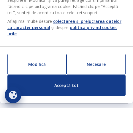
secțiunea "Modifică" și vă puteți retrage consimțământul
DE MARMURA
făcând clic pe pictograma cookie. Făcând clic pe "Acceptă
tot", sunteți de acord cu toate cele trei scopuri.
110
MDL
Aflați mai multe despre
colectarea și prelucrarea datelor
/ Buc
cu caracter personal
și despre
politica privind cookie-
149 MDL
/ Buc
Livrare
urile
.
Disponibil în magazin
Modifică
Necesare
Categorii
Acceptă tot
Dormitor
Serviciul clienți
Baie
Contact Relații Clienți
Birou
JYSK
Magazine și program
Sufragerie
Despre JYSK
Broșură
Bucătărie
SEDIU CENTRAL