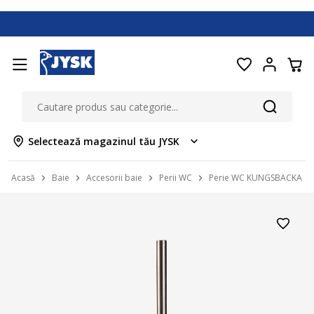
Selectează magazinul tău JYSK
Acasă
Baie
Accesorii baie
Perii WC
Perie WC KUNGSBACKA as