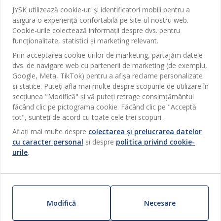
JYSK utilizează cookie-uri și identificatori mobili pentru a
Contact Relații Clienți
Birou
asigura o experiență confortabilă pe site-ul nostru web.
JYSK
Magazine și program
Cookie-urile colectează informații despre dvs. pentru
Sufragerie
funcționalitate, statistici și marketing relevant.
Despre JYSK
Broșură
Bucătărie
SEDIU CENTRAL
Prin acceptarea cookie-urilor de marketing, partajăm datele
JYSK.com
Termeni si conditii vânzări online
dvs. de navigare web cu partenerii de marketing (de exemplu,
Depozitare
TAROL-DD S.R.L. str. Jubiliara, 41A mun. Chișinău, Republica
JYSK RELAȚII CLIENȚI
Google, Meta, TikTok) pentru a afișa reclame personalizate
Presă
Garantia prețului
Moldova
și statice. Puteți afla mai multe despre scopurile de utilizare în
Contact Relații Clienți
Perdele
Urmărește Jysk
secțiunea "Modifică" și vă puteți retrage consimțământul
Locuri de muncă
Telefon: 022 022 030
Garanția Produselor
JYSK BUSINESS TO BUSINESS
Grădină
făcând clic pe pictograma cookie. Făcând clic pe "Acceptă
E-mail: support@jysk.md
Newsletter
Vânzări și relații clienți persoane juridice
tot", sunteți de acord cu toate cele trei scopuri.
Politica de confidentialitate
Pentru casă
Telefon: 060 531 531
Aflați mai multe despre
colectarea și prelucrarea datelor
Inspirație
E-mail: jysk@jysk.md
Card cadou
cu caracter personal
și despre
politica privind cookie-
Outlet
JYSK BUSINESS TO BUSINESS
urile
.
Beneficii pentru clienți
Campanie
Link-uri utile
Livrare
Produse noi
Sustenabilitate
Retur
ZILNIC PREȚ MIC
Modifică
Necesare
Reclamații