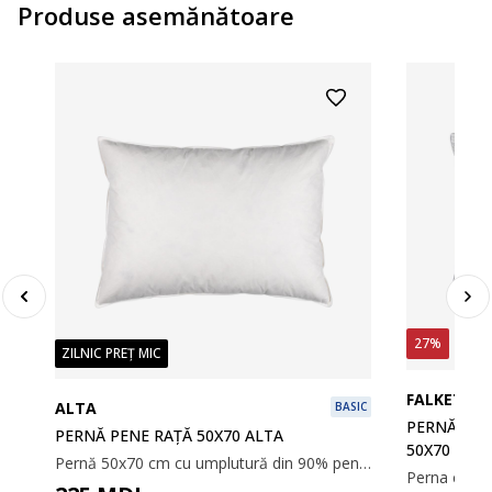
Produse asemănătoare
27%
ZILNIC PREȚ MIC
FALKETIND
ALTA
BASIC
PERNĂ PUF
PERNĂ PENE RAȚĂ 50X70 ALTA
50X70
Pernă 50x70 cm cu umplutură din 90% pene albe de rață/10% puf de rață, 750 g. Țesătură din 100% bumbac. Calitatea umpluturii 200. Temperatură spălare 60°C.