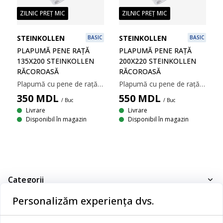
ZILNIC PREȚ MIC
ZILNIC PREȚ MIC
STEINKOLLEN
STEINKOLLEN
BASIC
BASIC
PLAPUMĂ PENE RAȚĂ
PLAPUMĂ PENE RAȚĂ
135X200 STEINKOLLEN
200X220 STEINKOLLEN
RĂCOROASĂ
RĂCOROASĂ
Plapumă cu pene de rață 135x200 cm cu umplutură din 100% pene de rață, 770 g. Țesătură moale din 100% microfibră de poliester. Construcție sub formă de cusături pătrate ce asigură o bună distribuire a umpluturii. Calitatea umpluturii 125. Temperatură spălare: 40°C
Plapumă cu pene de rață 200x220 cm cu umplutură din 100% pene de rață, 1250 g. Țesătură moale din 100% microfibră de poliester. Construcție sub formă de cusături pătrate ce asigură o bună distribuire a umpluturii. Calitatea umpluturii 125. Temperatură spălare: 40°C.
350
MDL
550
MDL
/ Buc
/ Buc
Livrare
Livrare
Disponibil în magazin
Disponibil în magazin
Categorii
Personalizăm experiența dvs.
Dormitor
Serviciul clienți
Baie