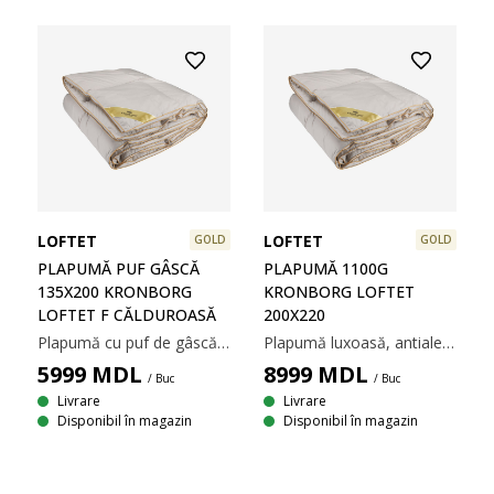
LOFTET
LOFTET
GOLD
GOLD
PLAPUMĂ PUF GÂSCĂ
PLAPUMĂ 1100G
135X200 KRONBORG
KRONBORG LOFTET
LOFTET F CĂLDUROASĂ
200X220
Plapumă cu puf de gâscă 135x200 cm cu margini sub formă de cutie. Umplutură cu 90% puf de gâscă europeană/10% pene de gâscă, 800 g. Țesătură strânsă din 100% bumbac cambric, tratată cu biocid GREENFIRST®. Construcție sub formă de cutie, cu pereți interiori, ce asigură o bună izolare termică, fără să permită pătrunderea aerului rece. Calitatea umpluturii 725. Temperatură spălare: 60°C. Incl. pungă pentru depozitare.
Plapumă luxoasă, antialergică, cu inserții de material textil pe margine. Umplută cu 90% puf de gâscă europeană/10% pene de gâscă, 1100 g. Țesătură din 100% bumbac cambric, tratată împotriva acarienilor. Construcție sub formă de cutie, cu pereți interiori, ce asigură o bună izolare termică, fără să permită pătrunderea aerului rece. Calitatea umpluturii 725. Temperatură spălare: 60°C. Incl. pungă pentru depozitare. 200x220 cm
5999
MDL
8999
MDL
/ Buc
/ Buc
Livrare
Livrare
Disponibil în magazin
Disponibil în magazin