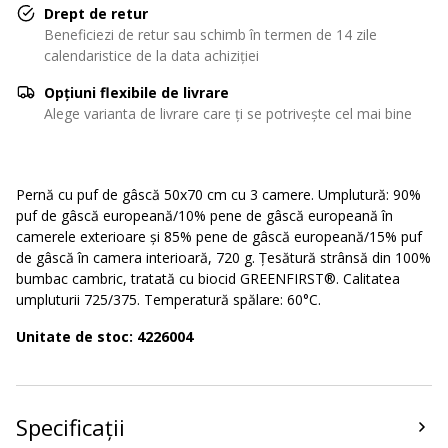
Drept de retur
Beneficiezi de retur sau schimb în termen de 14 zile
calendaristice de la data achiziției
Opțiuni flexibile de livrare
Alege varianta de livrare care ți se potrivește cel mai bine
Pernă cu puf de gâscă 50x70 cm cu 3 camere. Umplutură: 90%
puf de gâscă europeană/10% pene de gâscă europeană în
camerele exterioare și 85% pene de gâscă europeană/15% puf
de gâscă în camera interioară, 720 g. Țesătură strânsă din 100%
bumbac cambric, tratată cu biocid GREENFIRST®. Calitatea
umpluturii 725/375. Temperatură spălare: 60°C.
Unitate de stoc: 4226004
Specificații