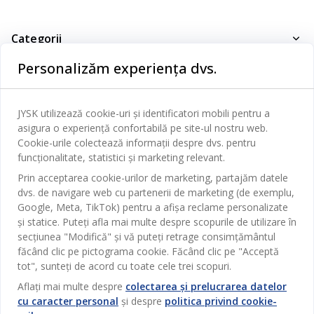
Categorii
Personalizăm experiența dvs.
Dormitor
Serviciul clienți
Baie
JYSK utilizează cookie-uri și identificatori mobili pentru a
Contact Relații Clienți
Birou
asigura o experiență confortabilă pe site-ul nostru web.
JYSK
Magazine și program
Cookie-urile colectează informații despre dvs. pentru
Sufragerie
funcționalitate, statistici și marketing relevant.
Despre JYSK
Broșură
Bucătărie
SEDIU CENTRAL
Prin acceptarea cookie-urilor de marketing, partajăm datele
JYSK.com
Termeni si conditii vânzări online
dvs. de navigare web cu partenerii de marketing (de exemplu,
Depozitare
TAROL-DD S.R.L. str. Jubiliara, 41A mun. Chișinău, Republica
JYSK RELAȚII CLIENȚI
Google, Meta, TikTok) pentru a afișa reclame personalizate
Presă
Garantia prețului
Moldova
și statice. Puteți afla mai multe despre scopurile de utilizare în
Contact Relații Clienți
Perdele
Urmărește Jysk
secțiunea "Modifică" și vă puteți retrage consimțământul
Locuri de muncă
Telefon: 022 022 030
Garanția Produselor
JYSK BUSINESS TO BUSINESS
Grădină
făcând clic pe pictograma cookie. Făcând clic pe "Acceptă
E-mail: support@jysk.md
Newsletter
Vânzări și relații clienți persoane juridice
tot", sunteți de acord cu toate cele trei scopuri.
Politica de confidentialitate
Pentru casă
Telefon: 060 531 531
Aflați mai multe despre
colectarea și prelucrarea datelor
Inspirație
E-mail: jysk@jysk.md
Card cadou
cu caracter personal
și despre
politica privind cookie-
Outlet