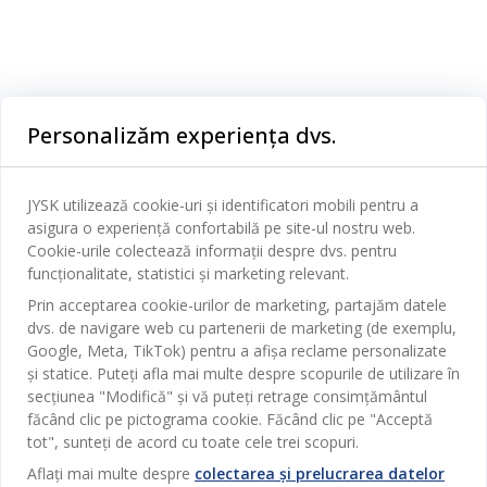
Categorii
Personalizăm experiența dvs.
Dormitor
Serviciul clienți
Baie
JYSK utilizează cookie-uri și identificatori mobili pentru a
Contact Relații Clienți
asigura o experiență confortabilă pe site-ul nostru web.
Birou
JYSK
Cookie-urile colectează informații despre dvs. pentru
Magazine și program
funcționalitate, statistici și marketing relevant.
Sufragerie
Despre JYSK
Prin acceptarea cookie-urilor de marketing, partajăm datele
Broșură
Bucătărie
SEDIU CENTRAL
dvs. de navigare web cu partenerii de marketing (de exemplu,
JYSK.com
Termeni si conditii vânzări online
Google, Meta, TikTok) pentru a afișa reclame personalizate
Depozitare
TAROL-DD S.R.L. str. Jubiliara, 41A mun. Chișinău, Republica
JYSK RELAȚII CLIENȚI
și statice. Puteți afla mai multe despre scopurile de utilizare în
Presă
Garantia prețului
Moldova
Contact Relații Clienți
secțiunea "Modifică" și vă puteți retrage consimțământul
Perdele
Urmărește Jysk
Locuri de muncă
Telefon: 022 022 030
făcând clic pe pictograma cookie. Făcând clic pe "Acceptă
Garanția Produselor
JYSK BUSINESS TO BUSINESS
Grădină
E-mail: support@jysk.md
tot", sunteți de acord cu toate cele trei scopuri.
Newsletter
Vânzări și relații clienți persoane juridice
Politica de confidentialitate
Aflați mai multe despre
colectarea și prelucrarea datelor
Pentru casă
Telefon: 060 531 531