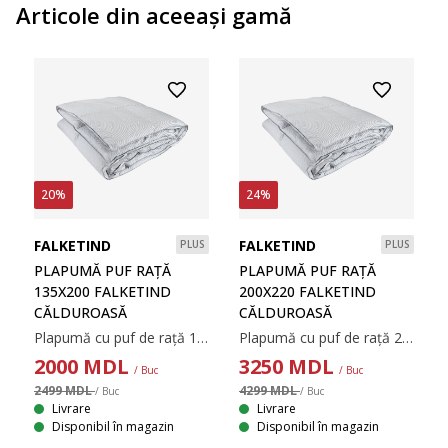
Articole din aceeaşi gamă
20%
24%
FALKETIND
FALKETIND
PLUS
PLUS
PLAPUMĂ PUF RAȚĂ
PLAPUMĂ PUF RAȚĂ
135X200 FALKETIND
200X220 FALKETIND
CĂLDUROASĂ
CĂLDUROASĂ
Plapumă cu puf de rață 135x200 cm. Umplutură din 90% puf de rață /10% pene de rață, 750 g. Țesătură din 100% bumbac. Construcție sub formă de cutie, cu pereți verticali, ce asigură o bună izolare termică și nu permite pătrunderea aerului rece. Calitatea umpluturii 550. Temperatură spălare: 60°C. Incl. pungă pentru depozitare.
Plapumă cu puf de rață 200x220 cm. Umplutură din 90% puf de rață /10% pene de rață, 1250 g. Țesătură din 100% bumbac. Construcție sub formă de cutie, cu pereți verticali, ce asigură o bună izolare termică și nu permite pătrunderea aerului rece. Calitatea umpluturii 550. Temperatură spălare: 60°C. Incl. pungă pentru depozitare.
2000
MDL
3250
MDL
/ Buc
/ Buc
2499 MDL
4299 MDL
/ Buc
/ Buc
Livrare
Livrare
Disponibil în magazin
Disponibil în magazin