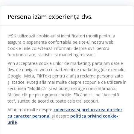
Categorii
Personalizăm experiența dvs.
Dormitor
Serviciul clienți
Baie
JYSK utilizează cookie-uri și identificatori mobili pentru a
Contact Relații Clienți
asigura o experiență confortabilă pe site-ul nostru web.
Birou
JYSK
Cookie-urile colectează informații despre dvs. pentru
Magazine și program
funcționalitate, statistici și marketing relevant.
Sufragerie
Despre JYSK
Prin acceptarea cookie-urilor de marketing, partajăm datele
Broșură
Bucătărie
SEDIU CENTRAL
dvs. de navigare web cu partenerii de marketing (de exemplu,
JYSK.com
Termeni si conditii vânzări online
Google, Meta, TikTok) pentru a afișa reclame personalizate
Depozitare
TAROL-DD S.R.L. str. Jubiliara, 41A mun. Chișinău, Republica
JYSK RELAȚII CLIENȚI
și statice. Puteți afla mai multe despre scopurile de utilizare în
Presă
Garantia prețului
Moldova
Contact Relații Clienți
secțiunea "Modifică" și vă puteți retrage consimțământul
Perdele
Urmărește Jysk
Locuri de muncă
Telefon: 022 022 030
făcând clic pe pictograma cookie. Făcând clic pe "Acceptă
Garanția Produselor
JYSK BUSINESS TO BUSINESS
Grădină
E-mail: support@jysk.md
tot", sunteți de acord cu toate cele trei scopuri.
Newsletter
Vânzări și relații clienți persoane juridice
Politica de confidentialitate
Aflați mai multe despre
colectarea și prelucrarea datelor
Pentru casă
Telefon: 060 531 531
cu caracter personal
și despre
politica privind cookie-
Inspirație
E-mail: jysk@jysk.md
Card cadou
Outlet
urile
.
JYSK BUSINESS TO BUSINESS
Beneficii pentru clienți
Campanie