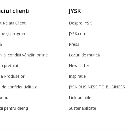
ciul clienți
JYSK
 Relații Clienți
Despre JYSK
ne și program
JYSK.com
ă
Presă
 si conditii vânzări online
Locuri de muncă
a prețului
Newsletter
ia Produselor
Inspirație
a de confidentialitate
JYSK BUSINESS TO BUSINESS
adou
Link-uri utile
ii pentru clienți
Sustenabilitate