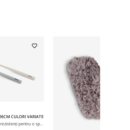
 26CM CULORI VARIATE
Perie de vase cu peri rezistenți pentru o spălare eficientă. Mânerul lung este ideal pentru a ajunge în oalele sau paharele adânci. Se vinde individual, în culori variate. 4x26x5 cm