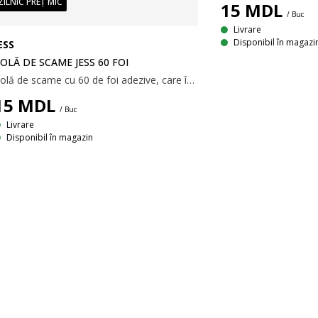
ZILNIC PREȚ MIC
15
MDL
/ Buc
Livrare
Disponibil în magazi
ESS
OLĂ DE SCAME JESS 60 FOI
Rolă de scame cu 60 de foi adezive, care îndepărtează cu ușurință scamele, praful și părul de animale de pe haine și alte textile. Dispune de un mâner negru. 5x22xØ5x5 cm
15
MDL
/ Buc
Livrare
Disponibil în magazin