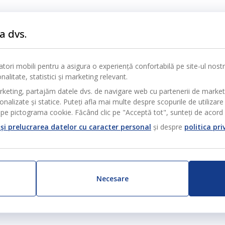
ații
a dvs.
Cookie-uri
nță
icatori mobili pentru a asigura o experiență confortabilă pe site-ul nos
alitate, statistici și marketing relevant.
rketing, partajăm datele dvs. de navigare web cu partenerii de marke
alizate și statice. Puteți afla mai multe despre scopurile de utilizare 
pe pictograma cookie. Făcând clic pe "Acceptă tot", sunteți de acord c
și prelucrarea datelor cu caracter personal
și despre
politica pri
Necesare