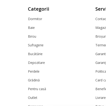
Categorii
Servi
Dormitor
Contact
Baie
Magazi
Birou
Broșur
Sufragerie
Termeni
Bucătărie
Garanti
Depozitare
Garanț
Perdele
Politic
Grădină
Card c
Pentru casă
Benefic
Outlet
Livrare