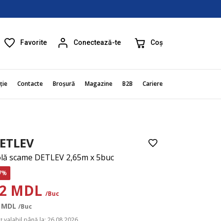
Favorite
Coș
Conectează-te
ție
Contacte
Broșură
Magazine
B2B
Cariere
ETLEV
lă scame DETLEV 2,65m x 5buc
7%
22 MDL
/Buc
MDL
/Buc
ț valabil până la: 26.08.2026