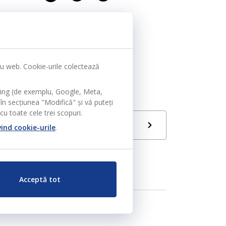
tru web. Cookie-urile colectează
ting (de exemplu, Google, Meta,
în secțiunea "Modifică" și vă puteți
u toate cele trei scopuri.
Limbă
vind cookie-urile
.
RO
Acceptă tot