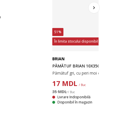
n
51%
În limita stocului disponibil
BRIAN
PĂMĂTUF BRIAN 10X35CM GRI
17
MDL
/ Buc
35 MDL
/ Buc
Livrare Indisponibilă
Disponibil în magazin