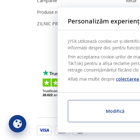
Campanie
Retur
Produse noi
Reclam
Personalizăm experienț
ZILNIC PREȚ MIC
Setări 
Sigura
JYSK utilizează cookie-uri și identif
informații despre dvs. pentru funcțion
Prin acceptarea cookie-urilor de ma
TikTok) pentru a afișa reclame person
retrage consimțământul făcând clic 
Aflați mai multe despre
colectarea 
Modifică