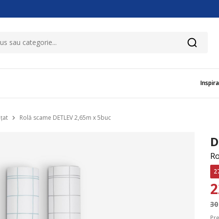
Inspira
țat
Rolă scame DETLEV 2,65m x 5buc
D
Ro
2
30
Pre