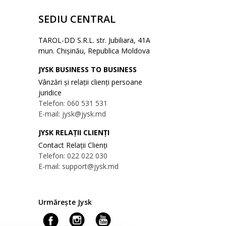
SEDIU CENTRAL
TAROL-DD S.R.L. str. Jubiliara, 41A
mun. Chișinău, Republica Moldova
JYSK BUSINESS TO BUSINESS
Vânzări și relații clienți persoane
juridice
Telefon: 060 531 531
E-mail: jysk@jysk.md
JYSK RELAȚII CLIENȚI
Contact Relații Clienți
Telefon: 022 022 030
E-mail: support@jysk.md
Urmărește Jysk