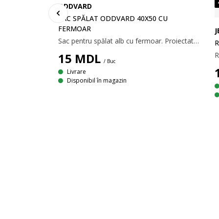
ODDVARD
SAC SPĂLAT ODDVARD 40X50 CU
FERMOAR
J
Sac pentru spălat alb cu fermoar. Proiectat pentru a proteja rufele delicate. Din plasă de poliester rezistentă. Poate fi spălat la 60°C. 40x50 cm
R
15
MDL
/ Buc
Livrare
L
Disponibil în magazin
Detergent de vase fără parfum într-o sticlă cu pompiță reîncărcabilă, de culoare maro. 500 ml. Ø7,5x19,5 cm