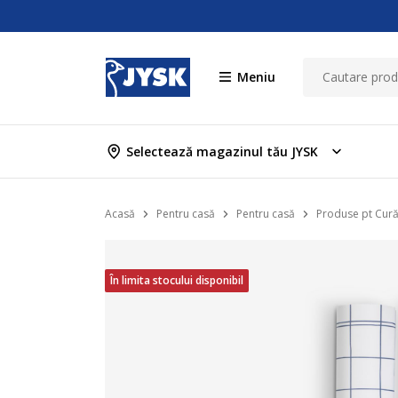
Meniu
Selectează magazinul tău JYSK
Acasă
Pentru casă
Pentru casă
Produse pt Cură
În limita stocului disponibil