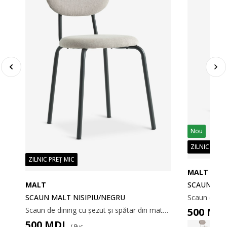
Nou
ZILNIC PREȚ
ZILNIC PREȚ MIC
MALT
MALT
SCAUN MAL
Scaun de dining căptușit cu șezut și spătar din material textil gri. Picioare de culoare stejar din oțel.
SCAUN MALT NISIPIU/NEGRU
Scaun de dining cu șezut și spătar din material textil nisipiu. Picioare negre din oțel.
500
MD
500
MDL
/ Buc