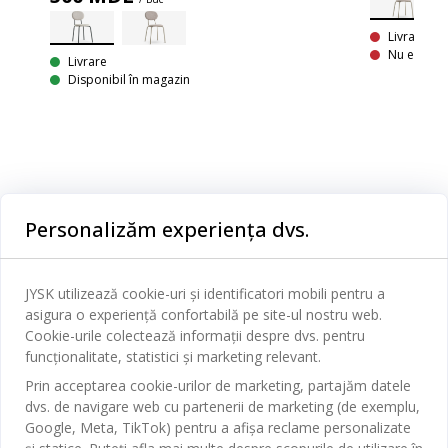
Livrare In
Nu este di
Livrare
Disponibil în magazin
Personalizăm experiența dvs.
Categorii
Dormitor
JYSK utilizează cookie-uri și identificatori mobili pentru a
Serviciul clienți
asigura o experiență confortabilă pe site-ul nostru web.
Baie
Cookie-urile colectează informații despre dvs. pentru
funcționalitate, statistici și marketing relevant.
Contact Relații Clienți
Birou
JYSK
Prin acceptarea cookie-urilor de marketing, partajăm datele
Magazine și program
Sufragerie
dvs. de navigare web cu partenerii de marketing (de exemplu,
Despre JYSK
Google, Meta, TikTok) pentru a afișa reclame personalizate
Broșură
Bucătărie
SEDIU CENTRAL