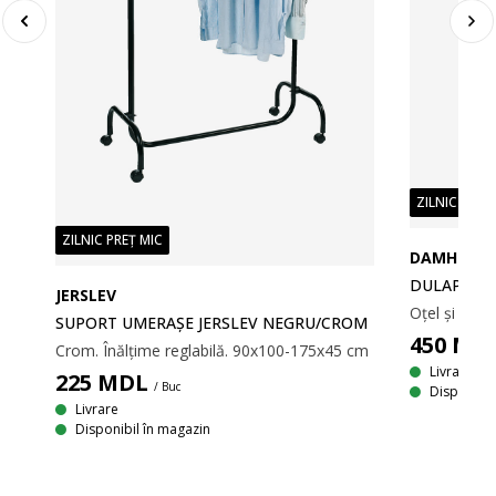
ZILNIC PREȚ
ZILNIC PREȚ MIC
DAMHUS
M
DULAP DAM
JERSLEV
Crom. Înălțime ajustabilă. 101x108-184x41 cm
SUPORT UMERAŞE JERSLEV NEGRU/CROM
450
MD
Crom. Înălțime reglabilă. 90x100-175x45 cm
Livrare
225
MDL
/ Buc
Disponibil
Livrare
Disponibil în magazin