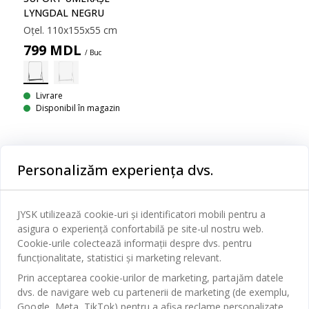
LYNGDAL NEGRU
Oțel. 110x155x55 cm
799
MDL
/ Buc
Livrare
Disponibil în magazin
Personalizăm experiența dvs.
Categorii
JYSK utilizează cookie-uri și identificatori mobili pentru a
Dormitor
asigura o experiență confortabilă pe site-ul nostru web.
Serviciul clienți
Cookie-urile colectează informații despre dvs. pentru
Baie
funcționalitate, statistici și marketing relevant.
Contact Relații Clienți
Birou
Prin acceptarea cookie-urilor de marketing, partajăm datele
JYSK
Magazine și program
dvs. de navigare web cu partenerii de marketing (de exemplu,
Sufragerie
Google, Meta, TikTok) pentru a afișa reclame personalizate