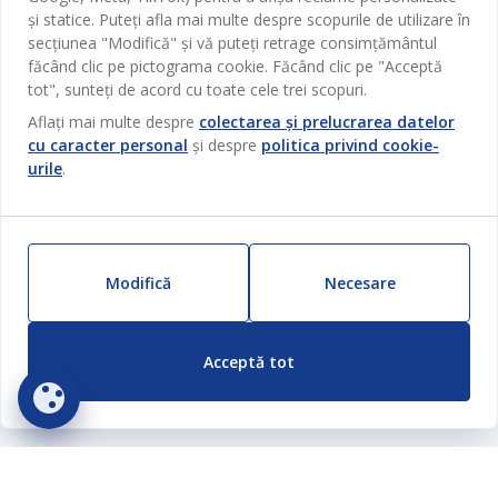
Despre JYSK
Broșură
și statice. Puteți afla mai multe despre scopurile de utilizare în
Bucătărie
SEDIU CENTRAL
secțiunea "Modifică" și vă puteți retrage consimțământul
JYSK.com
Termeni si conditii vânzări online
Depozitare
făcând clic pe pictograma cookie. Făcând clic pe "Acceptă
TAROL-DD S.R.L. str. Jubiliara, 41A mun. Chișinău, Republica
JYSK RELAȚII CLIENȚI
Presă
tot", sunteți de acord cu toate cele trei scopuri.
Garantia prețului
Moldova
Contact Relații Clienți
Perdele
Urmărește Jysk
Aflați mai multe despre
colectarea și prelucrarea datelor
Locuri de muncă
Telefon: 022 022 030
Garanția Produselor
JYSK BUSINESS TO BUSINESS
cu caracter personal
și despre
politica privind cookie-
Grădină
E-mail: support@jysk.md
Newsletter
Vânzări și relații clienți persoane juridice
urile
.
Politica de confidentialitate
Pentru casă
Telefon: 060 531 531
Inspirație
E-mail: jysk@jysk.md
Card cadou
Outlet
JYSK BUSINESS TO BUSINESS
Beneficii pentru clienți
Campanie
Modifică
Necesare
Link-uri utile
Livrare
Produse noi
Sustenabilitate
Retur
ZILNIC PREȚ MIC
Acceptă tot
Reclamații
Setări Cookie-uri
Siguranță