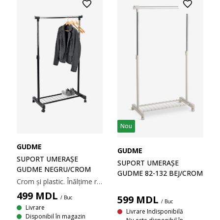
Nou
GUDME
GUDME
SUPORT UMERAȘE
SUPORT UMERAȘE
GUDME NEGRU/CROM
GUDME 82-132 BEJ/CROM
Crom și plastic. Înălțime reglabilă. 81x90-161x43 cm
499
MDL
599
MDL
/ Buc
/ Buc
Livrare
Livrare Indisponibilă
Disponibil în magazin