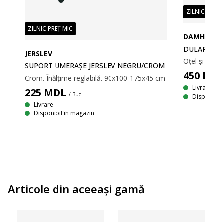
ZILNIC PREȚ
ZILNIC PREȚ MIC
DAMHUS
M
DULAP DAM
JERSLEV
Crom. Înălțime ajustabilă. 101x108-184x41 cm
SUPORT UMERAŞE JERSLEV NEGRU/CROM
450
MD
Crom. Înălțime reglabilă. 90x100-175x45 cm
Livrare
225
MDL
/ Buc
Disponibil
Livrare
Disponibil în magazin
Articole din aceeaşi gamă