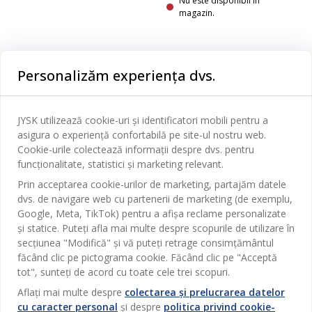
Nu este disponibil în
magazin.
Personalizăm experiența dvs.
Categorii
JYSK utilizează cookie-uri și identificatori mobili pentru a
Dormitor
asigura o experiență confortabilă pe site-ul nostru web.
Serviciul clienți
Cookie-urile colectează informații despre dvs. pentru
Baie
funcționalitate, statistici și marketing relevant.
Contact Relații Clienți
Birou
Prin acceptarea cookie-urilor de marketing, partajăm datele
JYSK
Magazine și program
dvs. de navigare web cu partenerii de marketing (de exemplu,
Sufragerie
Google, Meta, TikTok) pentru a afișa reclame personalizate
Despre JYSK
Broșură
și statice. Puteți afla mai multe despre scopurile de utilizare în
Bucătărie
SEDIU CENTRAL
secțiunea "Modifică" și vă puteți retrage consimțământul
JYSK.com
Termeni si conditii vânzări online
Depozitare
făcând clic pe pictograma cookie. Făcând clic pe "Acceptă
TAROL-DD S.R.L. str. Jubiliara, 41A mun. Chișinău, Republica
JYSK RELAȚII CLIENȚI
Presă
tot", sunteți de acord cu toate cele trei scopuri.
Garantia prețului
Moldova
Contact Relații Clienți
Perdele
Urmărește Jysk
Aflați mai multe despre
colectarea și prelucrarea datelor
Locuri de muncă
Telefon: 022 022 030
Garanția Produselor
JYSK BUSINESS TO BUSINESS
cu caracter personal
și despre
politica privind cookie-
Grădină
E-mail: support@jysk.md