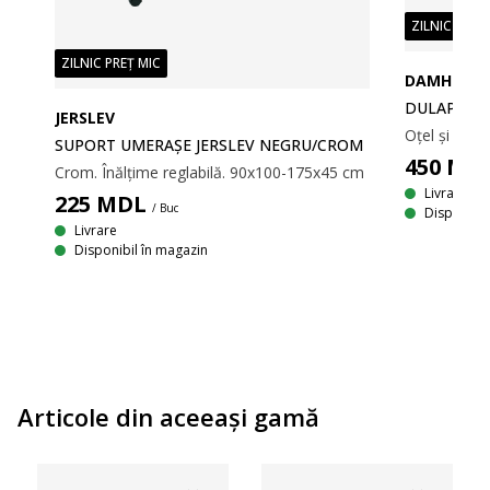
ZILNIC PREȚ
ZILNIC PREȚ MIC
DAMHUS
M
DULAP DAM
JERSLEV
Crom. Înălțime ajustabilă. 101x108-184x41 cm
SUPORT UMERAŞE JERSLEV NEGRU/CROM
450
MD
Crom. Înălțime reglabilă. 90x100-175x45 cm
Livrare
225
MDL
/ Buc
Disponibil
Livrare
Disponibil în magazin
Articole din aceeaşi gamă