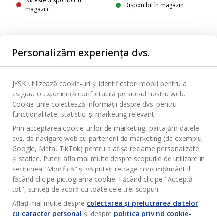
Nu este disponibil în
Disponibil în magazin
magazin.
Personalizăm experiența dvs.
Categorii
JYSK utilizează cookie-uri și identificatori mobili pentru a
Dormitor
asigura o experiență confortabilă pe site-ul nostru web.
Serviciul clienți
Cookie-urile colectează informații despre dvs. pentru
Baie
funcționalitate, statistici și marketing relevant.
Contact Relații Clienți
Birou
Prin acceptarea cookie-urilor de marketing, partajăm datele
JYSK
Magazine și program
dvs. de navigare web cu partenerii de marketing (de exemplu,
Sufragerie
Google, Meta, TikTok) pentru a afișa reclame personalizate
Despre JYSK
Broșură
și statice. Puteți afla mai multe despre scopurile de utilizare în
Bucătărie
SEDIU CENTRAL
secțiunea "Modifică" și vă puteți retrage consimțământul
JYSK.com
Termeni si conditii vânzări online
Depozitare
făcând clic pe pictograma cookie. Făcând clic pe "Acceptă
TAROL-DD S.R.L. str. Jubiliara, 41A mun. Chișinău, Republica
JYSK RELAȚII CLIENȚI
Presă
tot", sunteți de acord cu toate cele trei scopuri.
Garantia prețului
Moldova
Contact Relații Clienți
Perdele
Urmărește Jysk
Aflați mai multe despre
colectarea și prelucrarea datelor
Locuri de muncă
Telefon: 022 022 030
Garanția Produselor
JYSK BUSINESS TO BUSINESS
cu caracter personal
și despre
politica privind cookie-
Grădină
E-mail: support@jysk.md