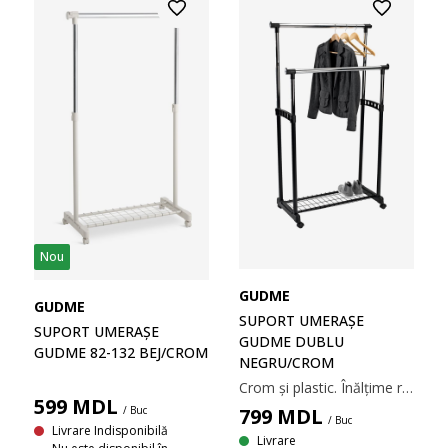
Nou
GUDME
GUDME
SUPORT UMERAȘE
SUPORT UMERAȘE
GUDME DUBLU
GUDME 82-132 BEJ/CROM
NEGRU/CROM
Crom și plastic. Înălțime reglabilă. 83x93-168x43 cm
599
MDL
799
MDL
/ Buc
/ Buc
Livrare Indisponibilă
Livrare