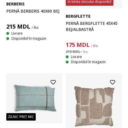
În limita stocului disponibil
BERBERIS
PERNĂ BERBERIS 40X60 BEJ
BERGFLETTE
PERNĂ BERGFLETTE 45X45
215
MDL
/ Buc
BEJ/ALBASTRĂ
Livrare
Disponibil în magazin
175
MDL
/ Buc
215 MDL
/ Buc
Livrare
Disponibil în magazin
ZILNIC PREȚ MIC