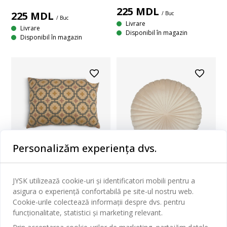
225
MDL
225
MDL
/ Buc
/ Buc
Livrare
Livrare
Disponibil în magazin
Disponibil în magazin
ZILNIC PREȚ MIC
Personalizăm experiența dvs.
40%
BANKSIA
PERNĂ BANKSIA 35X50
JYSK utilizează cookie-uri și identificatori mobili pentru a
KUGLEASK
BEJ/GRI
asigura o experiență confortabilă pe site-ul nostru web.
PERNĂ KUGLEASK Ø40 BEJ
Cookie-urile colectează informații despre dvs. pentru
235
MDL
funcționalitate, statistici și marketing relevant.
/ Buc
150
MDL
Livrare
/ Buc