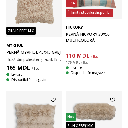
37%
În limita stocului disponibil
HICKORY
ZILNIC PREȚ MIC
PERNĂ HICKORY 30X50
MULTICOLORĂ
MYRFIOL
PERNĂ MYRFIOL 45X45 GREJ
110
MDL
/ Buc
Husă din poliester și acril. Blană artificială. 40x40 cm
175 MDL
/ Buc
165
MDL
Livrare
/ Buc
Disponibil în magazin
Livrare
Disponibil în magazin
Nou
ZILNIC PREȚ MIC