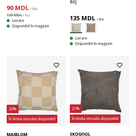
BEJ
90
MDL
/ Buc
135 MDL
/ Buc
135
MDL
/ Buc
Livrare
Disponibil în magazin
Livrare
Disponibil în magazin
27%
20%
În limita stocului disponibil
În limita stocului disponibil
SKOGFIOL
MAIBLOM