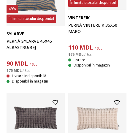
În limita stocului disponibil
49%
VINTEREIK
În limita stocului disponibil
PERNĂ VINTEREIK 35X50
MARO
SYLARVE
PERNĂ SYLARVE 45X45
110
MDL
ALBASTRU/BEJ
/ Buc
175 MDL
/ Buc
Livrare
90
MDL
/ Buc
Disponibil în magazin
175 MDL
/ Buc
Livrare Indisponibilă
Disponibil în magazin