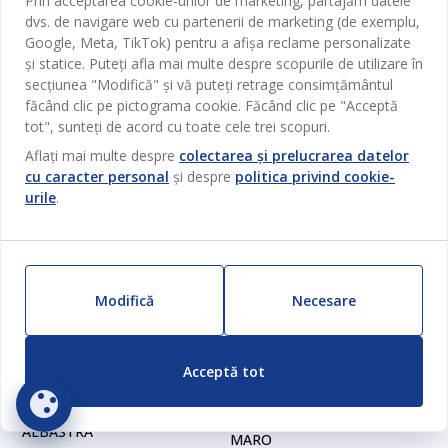
Prin acceptarea cookie-urilor de marketing, partajăm datele
Disponibil în magazin
249 MDL
dvs. de navigare web cu partenerii de marketing (de exemplu,
/ Buc
Google, Meta, TikTok) pentru a afișa reclame personalizate
și statice. Puteți afla mai multe despre scopurile de utilizare în
Livrare
secțiunea "Modifică" și vă puteți retrage consimțământul
Disponibil în magazin
făcând clic pe pictograma cookie. Făcând clic pe "Acceptă
tot", sunteți de acord cu toate cele trei scopuri.
Aflați mai multe despre
colectarea și prelucrarea datelor
cu caracter personal
și despre
politica privind cookie-
urile
.
Modifică
Necesare
64%
Nou
În limita stocului disponibil
40%
Acceptă tot
KUGLEASK
KUGLEASK
PERNĂ KUGLEASK Ø40
PERNĂ KUGLEASK Ø40
ALBASTRĂ
MARO