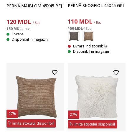
PERNĂ SKOGFIOL 45X45 GRI
PERNĂ MAIBLOM 45X45 BEJ
110
MDL
120
MDL
/ Buc
/ Buc
150 MDL
150 MDL
/ Buc
/ Buc
Livrare
Disponibil în magazin
Livrare Indisponibilă
Disponibil în magazin
27%
27%
În limita stocului disponibil
În limita stocului disponibil