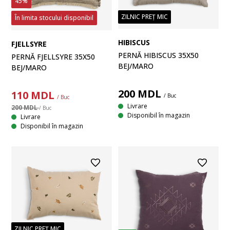
45%
ZILNIC PREȚ MIC
În limita stocului disponibil
HIBISCUS
FJELLSYRE
PERNĂ HIBISCUS 35X50
PERNĂ FJELLSYRE 35X50
BEJ/MARO
BEJ/MARO
200
MDL
110
MDL
/ Buc
/ Buc
Livrare
200 MDL
/ Buc
Disponibil în magazin
Livrare
Disponibil în magazin
ZILNIC PREȚ MIC