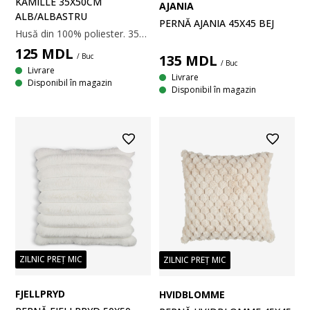
KAMILLE 35X50CM
AJANIA
ALB/ALBASTRU
PERNĂ AJANIA 45X45 BEJ
Husă din 100% poliester. 35x50 cm
125
MDL
/ Buc
135
MDL
/ Buc
Livrare
Livrare
Disponibil în magazin
Disponibil în magazin
ZILNIC PREȚ MIC
ZILNIC PREȚ MIC
FJELLPRYD
HVIDBLOMME