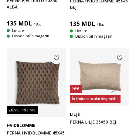
PERNĂ FJELLPRYD 50X50
PERNĂ HVIDBLOMME 45X45
ALBĂ
BEJ
135
MDL
135
MDL
/ Buc
/ Buc
Livrare
Livrare
Disponibil în magazin
Disponibil în magazin
26%
În limita stocului disponibil
ZILNIC PREȚ MIC
LILJE
PERNĂ LILJE 35X50 BEJ
HVIDBLOMME
PERNĂ HVIDBLOMME 45X45