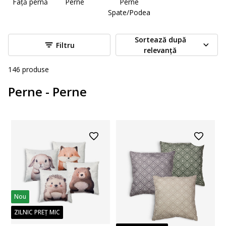
Față pernă
Perne
Perne
Spate/Podea
Sortează după
Filtru
relevanță
146
produse
Perne - Perne
Nou
ZILNIC PREȚ MIC