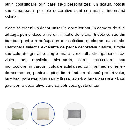
puțin costisitoare prin care să-ți personalizezi un scaun, fotoliu
sau canapeaua, pernele decorative sunt cea mai la îndemână
soluție.
Alege să creezi un decor unitar în dormitor sau în camera de zi și
adaugă perne decorative din imitație de blană, tricotate, sau din
bumbac pentru a adăuga un aer sofisticat și elegant casei tale.
Descoperă selecția excelentă de perne decorative clasice, simple
sau colorate: gri, albe, negre, maro, verzi, albastre, galbene, roz,
violet, bej, masliniu, bleumarin, corai, multicolore sau
monocolore, în carouri, culoare solidă sau cu imprimeuri diferite -
de asemenea, pentru copii și tineri. Indiferent dacă preferi velur,
bumbac, poliester, pluș sau mătase, există o bună garanție că vei
găsi perne decorative care se potrivesc gustului tău.