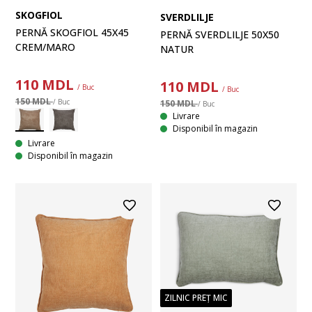
SKOGFIOL
SVERDLILJE
PERNĂ SKOGFIOL 45X45
PERNĂ SVERDLILJE 50X50
CREM/MARO
NATUR
110
MDL
110
MDL
/ Buc
/ Buc
150 MDL
/ Buc
150 MDL
/ Buc
Livrare
Disponibil în magazin
Livrare
Disponibil în magazin
ZILNIC PREȚ MIC