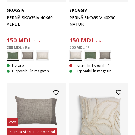
SKOGSIV
SKOGSIV
PERNĂ SKOGSIV 40X60
PERNĂ SKOGSIV 40X60
NATUR
VERDE
150
MDL
150
MDL
/ Buc
/ Buc
200 MDL
200 MDL
/ Buc
/ Buc
Livrare Indisponibilă
Livrare
Disponibil în magazin
Disponibil în magazin
25%
În limita stocului disponibil