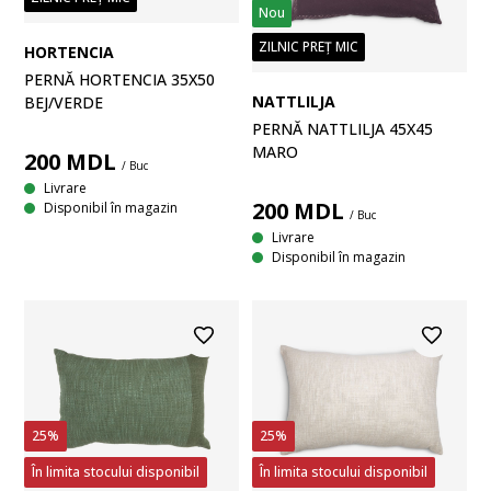
Nou
ZILNIC PREȚ MIC
HORTENCIA
PERNĂ HORTENCIA 35X50
NATTLILJA
BEJ/VERDE
PERNĂ NATTLILJA 45X45
MARO
200
MDL
/ Buc
Livrare
200
MDL
Disponibil în magazin
/ Buc
Livrare
Disponibil în magazin
25%
25%
În limita stocului disponibil
În limita stocului disponibil