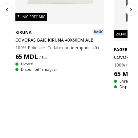
ZILNIC PREȚ MIC
KIRUNA
BASIC
ZILNIC PREȚ
COVORAȘ BAIE KIRUNA 40X60CM ALB
100% Poliester. Cu latex antiderapant. 40x60 cm
FAGERSTA
65
MDL
COVORAȘ B
/ Buc
Livrare
Disponibil în magazin
65
MDL
LUS
Livrare
Disponibil
100% microfibră de poliester. Cu spate din latex, antiderapant. 50x80cm.