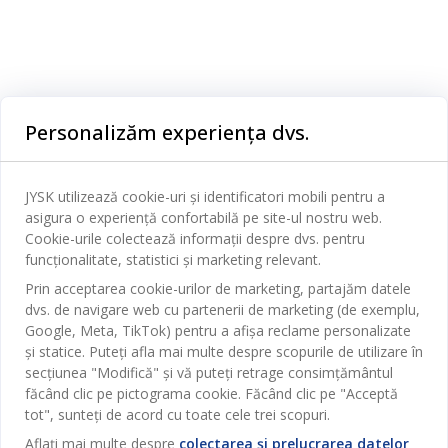
Categorii
Personalizăm experiența dvs.
Dormitor
Serviciul clienți
Baie
JYSK utilizează cookie-uri și identificatori mobili pentru a
Contact Relații Clienți
asigura o experiență confortabilă pe site-ul nostru web.
Birou
JYSK
Cookie-urile colectează informații despre dvs. pentru
Magazine și program
funcționalitate, statistici și marketing relevant.
Sufragerie
Despre JYSK
Prin acceptarea cookie-urilor de marketing, partajăm datele
Broșură
Bucătărie
SEDIU CENTRAL
dvs. de navigare web cu partenerii de marketing (de exemplu,
JYSK.com
Termeni si conditii vânzări online
Google, Meta, TikTok) pentru a afișa reclame personalizate
Depozitare
TAROL-DD S.R.L. str. Jubiliara, 41A mun. Chișinău, Republica
JYSK RELAȚII CLIENȚI
și statice. Puteți afla mai multe despre scopurile de utilizare în
Presă
Garantia prețului
Moldova
Contact Relații Clienți
Perdele
secțiunea "Modifică" și vă puteți retrage consimțământul
Urmărește Jysk
Locuri de muncă
Telefon: 022 022 030
făcând clic pe pictograma cookie. Făcând clic pe "Acceptă
Garanția Produselor
JYSK BUSINESS TO BUSINESS
Grădină
E-mail: support@jysk.md
tot", sunteți de acord cu toate cele trei scopuri.
Newsletter
Vânzări și relații clienți persoane juridice
Politica de confidentialitate
Aflați mai multe despre
colectarea și prelucrarea datelor
Pentru casă