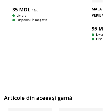
35
MDL
MALA
/ Buc
PERIE WC 
Livrare
Disponibil în magazin
95
MDL
Livrare
Disponibil
Articole din aceeaşi gamă