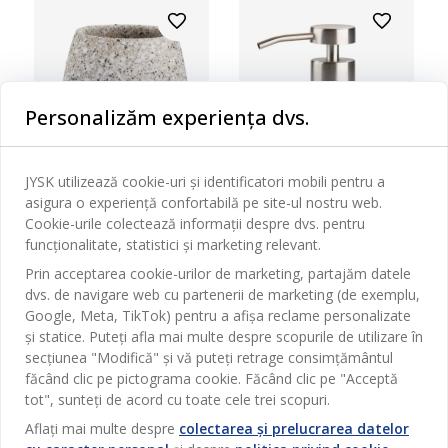
Personalizăm experiența dvs.
JYSK utilizează cookie-uri și identificatori mobili pentru a
asigura o experiență confortabilă pe site-ul nostru web.
31%
Cookie-urile colectează informații despre dvs. pentru
funcționalitate, statistici și marketing relevant.
LYCKSELE
Prin acceptarea cookie-urilor de marketing, partajăm datele
32%
SUPORT PERIUȚE
dvs. de navigare web cu partenerii de marketing (de exemplu,
LYCKSELE MOZAIC
Google, Meta, TikTok) pentru a afișa reclame personalizate
LYCKSELE
și statice. Puteți afla mai multe despre scopurile de utilizare în
DOZATOR SĂPUN
secțiunea "Modifică" și vă puteți retrage consimțământul
75
MDL
LYCKSELE MOZAIC SDP
/ Buc
făcând clic pe pictograma cookie. Făcând clic pe "Acceptă
109 MDL
/ Buc
tot", sunteți de acord cu toate cele trei scopuri.
Livrare
115
MDL
Aflați mai multe despre
colectarea și prelucrarea datelor
Disponibil în magazin
/ Buc