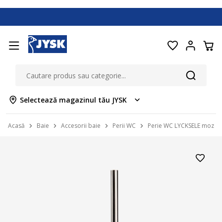
Selectează magazinul tău JYSK
Acasă
Baie
Accesorii baie
Perii WC
Perie WC LYCKSELE mozaic