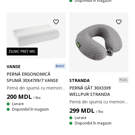
Disponibil în magazin
ZILNIC PREȚ MIC
VANSE
BASIC
PERNĂ ERGONOMICĂ
STRANDA
SPUMĂ 30X47X9/7 VANSE
PLUS
PERNĂ GÂT 30X33X9
Pernă din spumă cu memorie AIR ce înlătură tensiunea musculară, care se mulează perfect pe conturul gâtului și al umerilor. Țesătură din 100% poliester, lavabilă la 40°C. Incl. pungă pentru depozitare. 30x47x9/7 cm
WELLPUR STRANDA
200
MDL
/ Buc
Pernă din spumă cu memorie AIR care înlătură presiunea musculară, infuzată cu cărbune de bambus care absoarbe umezeala. Spuma cu memorie AIR se modelează rapid și precis pe gât, chiar și într-un mediu de somn răcoros. Țesătură din 100% poliester. Temperatură spălare: 60°C. Incl. geanta de depozitare. 30x33x9 cm
Livrare
299
MDL
Disponibil în magazin
/ Buc
Livrare
Disponibil în magazin