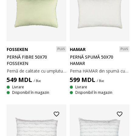
HAMAR
FOSSEKEN
PLUS
PLUS
PERNĂ SPUMĂ 50X70
PERNĂ FIBRE 50X70
HAMAR
FOSSEKEN
Perna HAMAR din spumă cu memorie este ideală dacă ești în căutarea unei soluții de compromis între o pernă din spumă și o pernă tradițională din puf sau fibre. Este umplută cu bucăți de spumă, astfel încât poți ajusta înălțimea și forma pernei pentru a fi potrivită pentru tine. 50x70x13 cm
Pernă de calitate cu umplutură moale din 50% vâscoză din bambus/50% fibră goală siliconizată, 700 g. Țesătură moale din 100% microfibră de poliester. Temperatură spălare: 40°. 50x70 cm
599
MDL
549
MDL
/ Buc
/ Buc
Livrare
Livrare
Disponibil în magazin
Disponibil în magazin