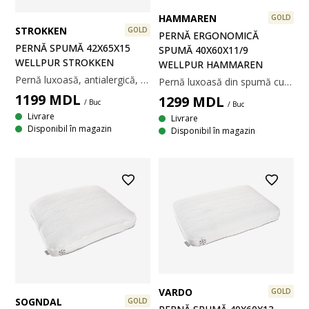
HAMMAREN
GOLD
STROKKEN
GOLD
PERNĂ ERGONOMICĂ
PERNĂ SPUMĂ 42X65X15
SPUMĂ 40X60X11/9
WELLPUR STROKKEN
WELLPUR HAMMAREN
Pernă luxoasă, antialergică, cu înălțime ajustabilă din bucăți de spumă cu memorie AIR ce înlătură tensiunea musculară. Spuma cu memorie AIR se mulează rapid și perfect pe conturul gâtului și umerilor, chiar și într-un mediu răcoros de somn. Înălțimea pernei poate fi ajustată îndepărtând o parte din umplutură. Țesătură din 100% poliester, tratată împotriva acarienilor. Temperatură spălare: 40°C. Matlasare din spumă cu memorie AIR infuzată cu cărbune de bambus. 42x65x15 cm
Pernă luxoasă din spumă cu memorie AIR ce înlătură tensiunea musculară. Perna are un strat de gel răcoritor. Husă din poliester și polietilenă răcoroasă pe o parte, lavabilă la 40°C. 40x60x11/9 cm
1199
MDL
1299
MDL
/ Buc
/ Buc
Livrare
Livrare
Disponibil în magazin
Disponibil în magazin
VARDO
GOLD
SOGNDAL
GOLD