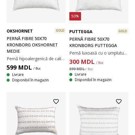
50%
OKSHORNET
GOLD
PUTTEGGA
GOLD
PERNĂ FIBRE 50X70
PERNĂ FIBRE 50X70
KRONBORG OKSHORNET
KRONBORG PUTTEGGA
MEDIE
Pernă luxoasă cu o umplutură moale antibacteriană din fibră de bambus și holofiber. Temperatură spălare: 40°C. 50x70cm
Pernă hipoalergenică de calitate exclusivă, cu o husă naturală densă. Țesătură deasă din 100% bumbac cambric, care nu permite pătrunderea acarienilor. Temperatură spălare: 60°C. 50×70 cm
300
MDL
/ Buc
599
MDL
599 MDL
/ Buc
/ Buc
Livrare
Livrare
Disponibil în magazin
Disponibil în magazin