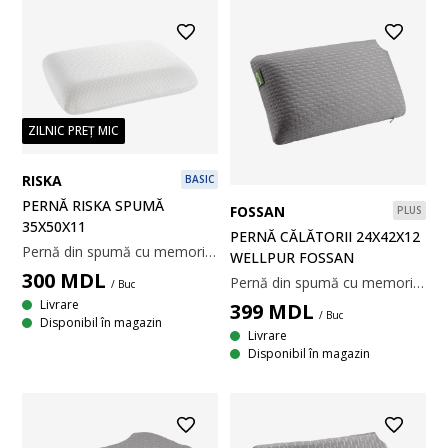
ZILNIC PREȚ MIC
RISKA
BASIC
PERNĂ RISKA SPUMĂ
FOSSAN
PLUS
35X50X11
PERNĂ CĂLĂTORII 24X42X12
Pernă din spumă cu memorie AIR ce înlătură tensiunea musculară. Spuma cu memorie AIR se mulează perfect pe conturul gâtului și al umerilor, chiar și într-un mediu răcoros de somn. Țesătură din 100% poliester, lavabilă la 40°C. Incl. pungă pentru depozitare. 35x50x11 cm
WELLPUR FOSSAN
300
MDL
Pernă din spumă cu memorie AIR care înlătură presiunea musculară, infuzată cu cărbune de bambus care absoarbe umezeala. Spuma cu memorie AIR se modelează rapid și precis pe gât, chiar și într-un mediu de somn răcoros. Țesătură din 100% poliester. Temperatură spălare: 60°C. 24x42x12 cm
/ Buc
Livrare
399
MDL
/ Buc
Disponibil în magazin
Livrare
Disponibil în magazin