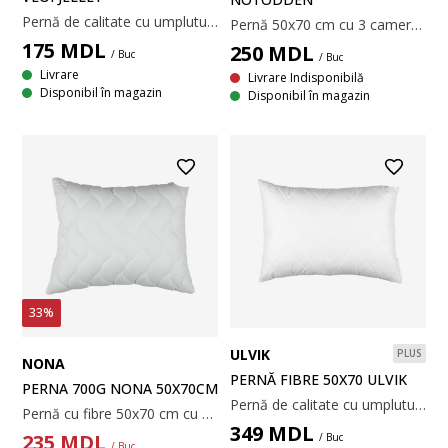
Pernă de calitate cu umplutură ușoară, aerisită, din fibră goală spiralată, de poliester siliconizat, 600 g. Matlasată cu țesătură din 100% microfibră de poliester. Temperatură spălare: 60°C. 50x70 cm
Pernă 50x70 cm cu 3 camere și margini sub formă de cutie, care îi permit să își păstreze forma și să ofere un suport adecvat. Umplută cu 100% puf de fibră în camerele exterioare și 100% pene de rață în camera interioară, 810 g. Țesătură moale din 100% bumbac cambric. Temperatură spălare: 60°C.
175
MDL
250
MDL
/ Buc
/ Buc
Livrare
Livrare Indisponibilă
Disponibil în magazin
Disponibil în magazin
33%
ULVIK
PLUS
NONA
PERNĂ FIBRE 50X70 ULVIK
PERNA 700G NONA 50X70CM
Pernă de calitate cu umplutură moale și ușoară din fibră goală spiralată de poliester siliconizat, 600 g. Matlasată, cu țesătură din 100% microfibră de poliester. Temperatură spălare: 60°C. 50x70 cm
Pernă cu fibre 50x70 cm cu umplutură moale și ușoară din fibră goală siliconizată, 700 g. Țesătură moale din 100% microfibră de poliester reciclat. Matlasată cu fibre de poliester. Temperatură spălare: 60°C.
349
MDL
235
MDL
/ Buc
/ Buc