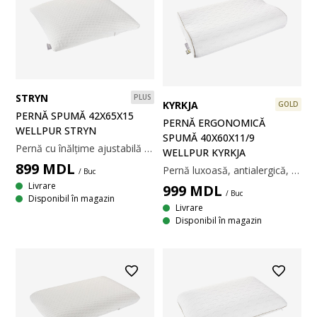
STRYN
PLUS
KYRKJA
GOLD
PERNĂ SPUMĂ 42X65X15
PERNĂ ERGONOMICĂ
WELLPUR STRYN
SPUMĂ 40X60X11/9
Pernă cu înălțime ajustabilă din bucăți de spumă cu memorie AIR, ce înlătură tensiunea musculară. Husă din 100% poliester, lavabilă la 60°C. Matlasare din spumă cu memorie AIR. 42x65x15 cm
WELLPUR KYRKJA
899
MDL
Pernă luxoasă, antialergică, din spumă cu memorie AIR care înlătură presiunea musculară, infuzată cu cărbune de bambus care absoarbe umezeala. Spuma cu memorie AIR se modelează rapid și precis pe gât și umeri, chiar și într-un mediu de somn răcoros. Țesătură din 100% poliester, tratată împotriva acarienilor. Temperatură spălare: 40°C. 40x60x11/9 cm
/ Buc
Livrare
999
MDL
/ Buc
Disponibil în magazin
Livrare
Disponibil în magazin