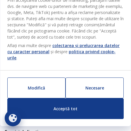
Prin acceptarea cookie-urilor de marketing, partajăm datele
dvs. de navigare web cu partenerii de marketing (de exemplu,
Google, Meta, TikTok) pentru a afișa reclame personalizate
Mă abonez
și statice. Puteți afla mai multe despre scopurile de utilizare în
secțiunea "Modifică" și vă puteți retrage consimțământul
făcând clic pe pictograma cookie. Făcând clic pe "Acceptă
tot", sunteți de acord cu toate cele trei scopuri.
Da, vreau să mă abonez la E-mailurile cu newsletterul JYSKși
să fiu la curent cu ofertele, promoțiile, articolele
Aflați mai multe despre
colectarea și prelucrarea datelor
inspiraționale și știrile despre campaniile curente ale
cu caracter personal
și despre
politica privind cookie-
companiei JYSK Moldova, din toate categoriile de produse.
urile
.
În același timp accept Termenii abonării la newsletter.
Consimțământul poate fi retras în orice moment. Procesăm
informațiile personale menționate mai sus pentru a vă
trimite newsletterul. Citește mai multe despre Politica
datelor cu caracter personal.
Modifică
Necesare
Acceptă tot
Categorii
Dormitor