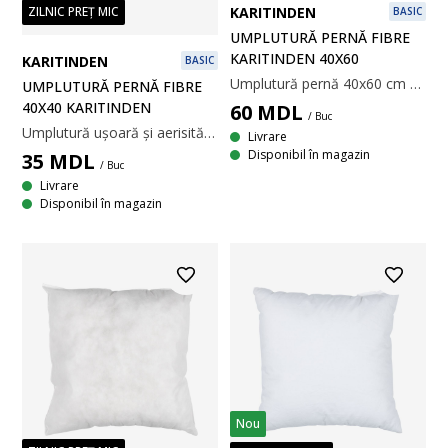
ZILNIC PREȚ MIC
KARITINDEN
BASIC
UMPLUTURĂ PERNĂ FIBRE
KARITINDEN 40X60
KARITINDEN
BASIC
Umplutură pernă 40x60 cm ușoară și aerisită din 100% fibră goală spiralată de poliester siliconizat (100% reciclat), 330 g. Țesătură din 100% polipropilenă. Temperatură spălare: 40°C.
UMPLUTURĂ PERNĂ FIBRE
40X40 KARITINDEN
60
MDL
/ Buc
Umplutură ușoară și aerisită din 100% fibră goală spiralată de poliester siliconizat, 200 g. Țesătură din 100% polipropilenă. Temperatură spălare: 40°C. 40x40 cm
Livrare
Disponibil în magazin
35
MDL
/ Buc
Livrare
Disponibil în magazin
Nou