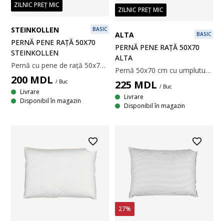
ZILNIC PREȚ MIC
ZILNIC PREȚ MIC
STEINKOLLEN
BASIC
ALTA
BASIC
PERNĂ PENE RAȚĂ 50X70
PERNĂ PENE RAȚĂ 50X70
STEINKOLLEN
ALTA
Pernă cu pene de rață 50x70 cm cu umplutură cu 100% pene de rață, 1050 g. Țesătură moale din 100% microfibră de poliester. Calitatea umpluturii 125. Temperatură spălare: 40°C.
Pernă 50x70 cm cu umplutură din 90% pene albe de rață/10% puf de rață, 750 g. Țesătură din 100% bumbac. Calitatea umpluturii 200. Temperatură spălare 60°C.
200
MDL
225
MDL
/ Buc
/ Buc
Livrare
Livrare
Disponibil în magazin
Disponibil în magazin
27%