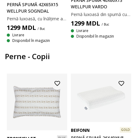
PERNĂ SPUMĂ 40X60X13
PERNĂ SPUMĂ 42X65X15
WELLPUR VARDO
WELLPUR SOGNDAL
Pernă luxoasă din spumă cu memorie AIR ce înlătură tensiunea musculară. Perna are un strat de gel răcoritor pe o parte. Husă din poliester cu polietilenă răcoroasă pe o parte, lavabilă la 40°C. 40x60x13 cm
Pernă luxoasă, cu înălțime ajustabilă, din bucăți de spumă cu memorie AIR ce înlătură tensiunea musculară. Perna are un strat de gel răcoritor pe o parte. Husă din poliester cu polietilenă răcoroasă pe o parte, lavabilă la 40°C. Matlasare din spumă cu memorie AIR. 42x65x15 cm
1299
MDL
/ Buc
1299
MDL
/ Buc
Livrare
Livrare
Disponibil în magazin
Disponibil în magazin
Perne - Copii
BEIFONN
GOLD
PERNĂ SPUMĂ 26X40X6/5
PLUS