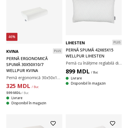
46%
LIHESTEN
PLUS
PERNĂ SPUMĂ 42X65X15
KVINA
PLUS
WELLPUR LIHESTEN
PERNĂ ERGONOMICĂ
Pernă cu înălțime reglabilă din bucăți de spumă cu memorie AIR 42x65x15 cm care înlătură tensiunea musculară chiar și într-un mediu de somn răcoros. Înălțimea pernei poate fi reglată prin îndepărtarea unei părți din umplutură. Husă din 100% poliester, lavabilă la 60°C. Matlasare cu spumă cu memorie AIR.
SPUMĂ 30X50X10/7
899
MDL
WELLPUR KVINA
/ Buc
Pernă ergonomică 30x50x10/7 cm din spumă cu memorie AIR ce înlătură tensiunea musculară. Spuma cu memorie AIR se mulează rapid și perfect pe conturul gâtului și al umerilor, chiar și într-un mediu răcoros de somn. Husă din 100% poliester, lavabilă la 60°C.
Livrare
Disponibil în magazin
325
MDL
/ Buc
599 MDL
/ Buc
Livrare
Disponibil în magazin