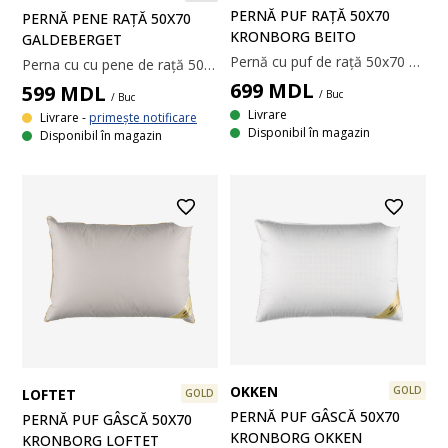
PERNĂ PUF RAȚĂ 50X70
PERNĂ PENE RAȚĂ 50X70
KRONBORG BEITO
GALDEBERGET
Pernă cu puf de rață 50x70 cm cu 3 camere. Umplută cu 50% puf alb de rață/50% pene de rață în camerele exterioare și 85% pene albe de rață/15% puf de rață în camera interioară, 850 g. Țesătură din 100% bumbac. Calitatea umpluturii 350/250. Temperatură spălare: 60°C.
Perna cu cu pene de rață 50x70 cm cu 3 camere. Umplutură cu 70% pene albe de rață/30% puf de rață în camerele exterioare și 100% pene în camera interioară, 850 g. Țesătură moale din 100% bumbac cambric. Calitatea umpluturii 300/125. Temperatură spălare: 60°C.
699
MDL
599
MDL
/ Buc
/ Buc
Livrare
Livrare -
primește notificare
Disponibil în magazin
Disponibil în magazin
OKKEN
GOLD
LOFTET
GOLD
PERNĂ PUF GÂSCĂ 50X70
PERNĂ PUF GÂSCĂ 50X70
KRONBORG OKKEN
KRONBORG LOFTET