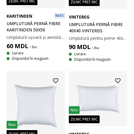
ZILNIC PREȚ MIC
ZILNIC PREȚ MIC
KARITINDEN
BASIC
VINTEREG
UMPLUTURĂ PERNĂ FIBRE
UMPLUTURĂ PERNĂ FIBRE
KARITINDEN 50X50
40X40 VINTEREG
Umplutură ușoară și aerisită din 100% fibră goală spiralată, de poliester siliconizat, 330 g. Țesătură din 100% polipropilenă. Temperatură spălare: 50°C. 50x50 cm
Umplutură pentru perne 40x40 cm moale și ușoară din fibră goală siliconizată de poliester reciclat, 300 g. Țesătură din 100% bumbac. Temperatură spălare: 60°C.
60
MDL
90
MDL
/ Buc
/ Buc
Livrare
Livrare
Disponibil în magazin
Disponibil în magazin
Nou
ZILNIC PREȚ MIC
Nou
ZILNIC PREȚ MIC