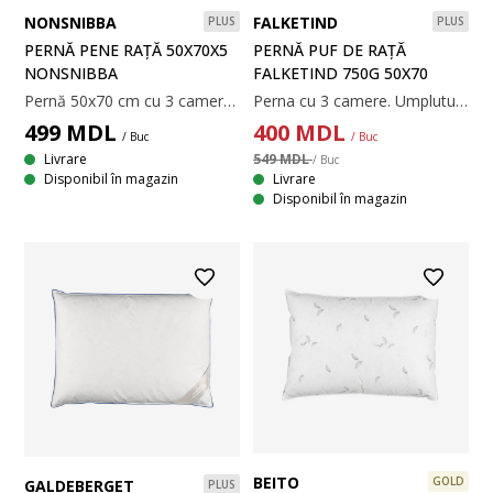
FALKETIND
NONSNIBBA
PLUS
PLUS
PERNĂ PUF DE RAȚĂ
PERNĂ PENE RAȚĂ 50X70X5
FALKETIND 750G 50X70
NONSNIBBA
Perna cu 3 camere. Umplutură cu 50% puf de rață/50% pene de rață în camerele exterioare și 100% pene de rață în camera interioară, 750 g. Țesătură din 100% bumbac. Calitatea umpluturii 350. Temperatură spălare: 60°C. 50x70 cm
Pernă 50x70 cm cu 3 camere și design cu margini sub formă de cutie, permițând pernei să-și păstreze forma și să ofere un sprijin uniform. Umplutură cu 100% fibră de poliester în camerele exterioare și 100% pene de rață în camera interioară, 1220 g. Țesătură din 100% bumbac. Temperatură spălare: 60°C.
400
MDL
499
MDL
/ Buc
/ Buc
549 MDL
Livrare
/ Buc
Livrare
Disponibil în magazin
Disponibil în magazin
BEITO
GOLD
GALDEBERGET
PLUS