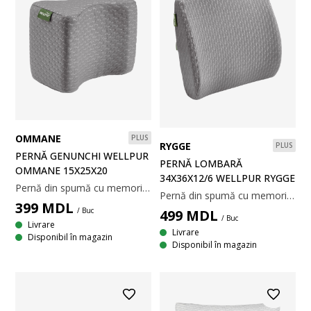
OMMANE
PLUS
RYGGE
PLUS
PERNĂ GENUNCHI WELLPUR
PERNĂ LOMBARĂ
OMMANE 15X25X20
34X36X12/6 WELLPUR RYGGE
Pernă din spumă cu memorie AIR care înlătură presiunea musculară, infuzată cu cărbune de bambus care absoarbe umezeala. Spuma cu memorie AIR se modelează rapid și precis pe genunchi. Țesătură din 100% poliester. Temperatură spălare: 60°C. 15x25x20 cm
Pernă din spumă cu memorie AIR care înlătură presiunea musculară, infuzată cu cărbune de bambus care absoarbe umezeala. Spuma cu memorie AIR se modelează rapid și precis pe spate. Țesătură din 100% poliester. Temperatură spălare: 60°C. Incl. geanta de depozitare. 34x36x12 cm
399
MDL
/ Buc
499
MDL
/ Buc
Livrare
Livrare
Disponibil în magazin
Disponibil în magazin