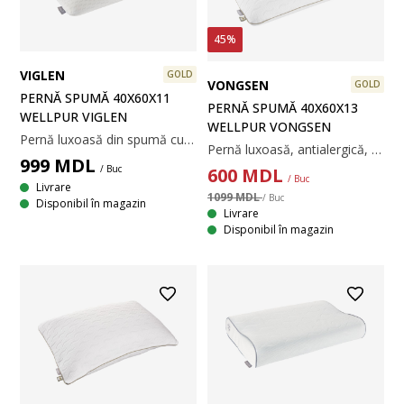
45%
VIGLEN
GOLD
VONGSEN
GOLD
PERNĂ SPUMĂ 40X60X11
PERNĂ SPUMĂ 40X60X13
WELLPUR VIGLEN
WELLPUR VONGSEN
Pernă luxoasă din spumă cu memorie AIR ce înlătură tensiunea musculară. Husă din 100% poliester, lavabilă la 60°C. 40x60x11 cm
Pernă luxoasă, antialergică, din spumă cu memorie AIR care înlătură presiunea musculară. Cu găuri pentru ventilație și infuzată cu cărbune de bambus care absoarbe umezeala. Găurile pentru ventilație îmbunătățesc circulația aerului în pernă și ajută la reglarea temperaturii. Spuma cu memorie AIR se modelează rapid și precis pe gât și umeri, chiar și într-un mediu de somn răcoros. Țesătură din 100% poliester, tratată împotriva acarienilor. Temperatură spălare: 40°C. 40x60x13 cm
999
MDL
/ Buc
600
MDL
/ Buc
Livrare
1099 MDL
/ Buc
Disponibil în magazin
Livrare
Disponibil în magazin