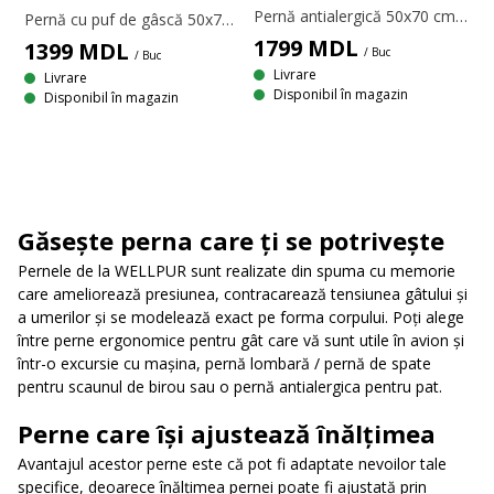
Pernă antialergică 50x70 cm cu 3 camere. Umplută cu 100% puf alb de gâscă europeană în camerele exterioare și 85% pene albe de gâscă europeană/15% puf de gâscă europeană în camera interioară, 670 g. Țesătură din 100% bumbac cambric. Țesătura strânsă ajută la reducerea pătrunderii acarienilor. Calitatea umpluturii 750/375. Temperatură spălare: 60°C. 50x70 cm
Pernă cu puf de gâscă 50x70 cm cu 3 camere. Umplutură: 90% puf de gâscă europeană/10% pene de gâscă europeană în camerele exterioare și 85% pene de gâscă europeană/15% puf de gâscă în camera interioară, 720 g. Țesătură strânsă din 100% bumbac cambric, tratată cu biocid GREENFIRST®. Calitatea umpluturii 725/375. Temperatură spălare: 60°C.
1799
MDL
1399
MDL
/ Buc
/ Buc
Livrare
Livrare
Disponibil în magazin
Disponibil în magazin
Găsește perna care ți se potrivește
Pernele de la WELLPUR sunt realizate din spuma cu memorie
care ameliorează presiunea, contracarează tensiunea gâtului și
a umerilor și se modelează exact pe forma corpului. Poți alege
între perne ergonomice pentru gât care vă sunt utile în avion și
într-o excursie cu mașina, pernă lombară / pernă de spate
pentru scaunul de birou sau o pernă antialergica pentru pat.
Perne care își ajustează înălțimea
Avantajul acestor perne este că pot fi adaptate nevoilor tale
specifice, deoarece înălțimea pernei poate fi ajustată prin