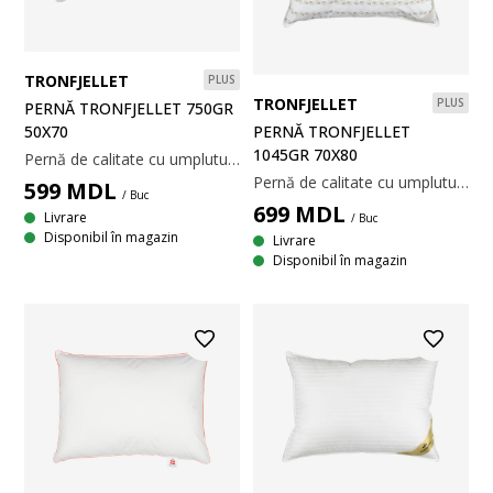
TRONFJELLET
PLUS
TRONFJELLET
PLUS
PERNĂ TRONFJELLET 750GR
50X70
PERNĂ TRONFJELLET
1045GR 70X80
Pernă de calitate cu umplutură unică asemănătoare pufului, din puf de fibră siliconizată, 750 g. Puful de fibră moale își păstrează volumul și este ușor de aranjat la loc. Țesătură moale din 100% bumbac cambric. Temperatură spălare: 60°C. 50x70 cm
Pernă de calitate cu umplutură unică asemănătoare pufului, din puf de fibră siliconizată, 1045 g. Puful de fibră moale își păstrează volumul și este ușor de aranjat la loc. Țesătură moale din 100% bumbac cambric. Temperatură spălare: 60°C. 70x80 cm
599
MDL
/ Buc
699
MDL
Livrare
/ Buc
Disponibil în magazin
Livrare
Disponibil în magazin