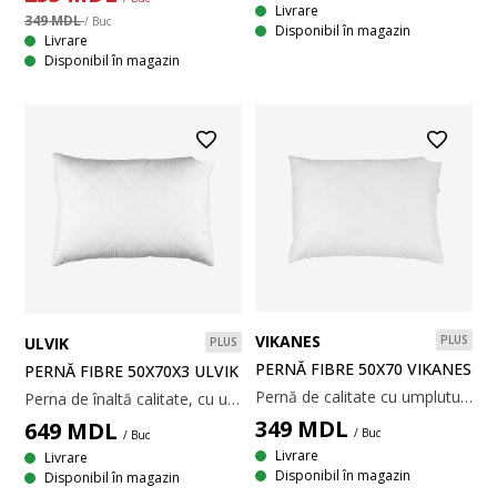
Livrare
349 MDL
/ Buc
Disponibil în magazin
Livrare
Disponibil în magazin
VIKANES
PLUS
ULVIK
PLUS
PERNĂ FIBRE 50X70 VIKANES
PERNĂ FIBRE 50X70X3 ULVIK
Pernă de calitate cu umplutură ușoară și aerisită din fibră goală spiralată, de poliester siliconizat, 600 g. Husă matlasată cu țesătură din 100% microfibră de poliester. Temperatură spălare: 60°C. 50x70 cm
Perna de înaltă calitate, cu umplutură ușoară din fibră tubulară spirală din silicon. 50 × 70 cm
349
MDL
649
MDL
/ Buc
/ Buc
Livrare
Livrare
Disponibil în magazin
Disponibil în magazin