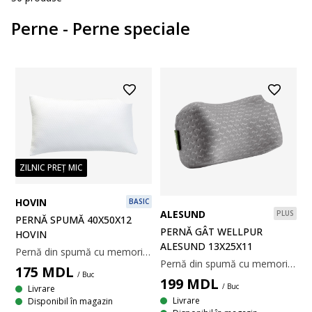
Perne - Perne speciale
ZILNIC PREȚ MIC
HOVIN
BASIC
ALESUND
PLUS
PERNĂ SPUMĂ 40X50X12
PERNĂ GÂT WELLPUR
HOVIN
ALESUND 13X25X11
Pernă din spumă cu memorie 40x50x12 cm. Umplutură din bucăți din spumă cu memorie, care înlătură tensiunea musculară, se mulează precis pe gât și pe umeri. Husă din 100% poliester, lavabilă la 40°C. Incl. sacoșă de depozitare.
Pernă din spumă cu memorie AIR care înlătură presiunea musculară, infuzată cu cărbune de bambus care absoarbe umezeala. Spuma cu memorie AIR se modelează rapid și precis pe gât, chiar și într-un mediu de somn răcoros. Țesătură din 100% poliester. Temperatură spălare: 60°C. Incl. geanta de depozitare. 13x25x11 cm
175
MDL
/ Buc
199
MDL
/ Buc
Livrare
Livrare
Disponibil în magazin