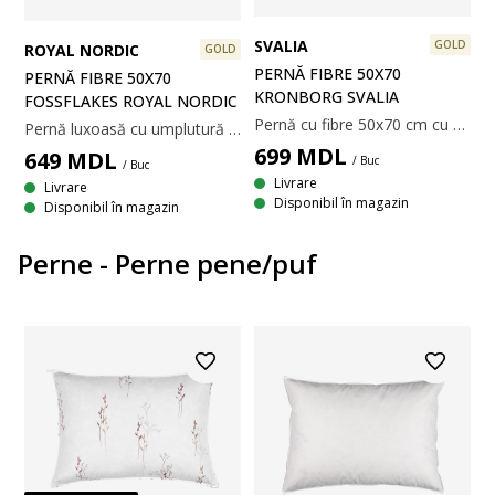
SVALIA
GOLD
ROYAL NORDIC
GOLD
PERNĂ FIBRE 50X70
PERNĂ FIBRE 50X70
KRONBORG SVALIA
FOSSFLAKES ROYAL NORDIC
Pernă cu fibre 50x70 cm cu umplutură unică, asemănătoare pufului, din puf de fibră siliconizată, 900 g. Puful de fibră moale și ușor își păstrează volumul și este ușor de aranjat la loc. Husă din 100% bumbac cu țesătură jacard. Temperatură spălare: 60°C. Incl. pungă pentru depozitare.
Pernă luxoasă cu umplutură aerisită din 70% Fossflakes/30% bile din fibră siliconizată, 700 g. Această combinație face ca perna să își păstreze volumul și să se usuce rapid după spălare. Țesătură moale din 100% bumbac cambric. Temperatură spălare: 60°C. 50x70 cm
699
MDL
649
MDL
/ Buc
/ Buc
Livrare
Livrare
Disponibil în magazin
Disponibil în magazin
Perne - Perne pene/puf