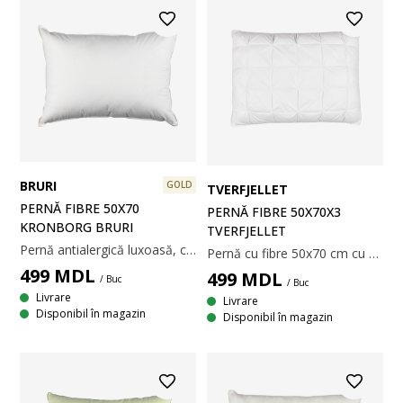
BRURI
GOLD
TVERFJELLET
PERNĂ FIBRE 50X70
PERNĂ FIBRE 50X70X3
KRONBORG BRURI
TVERFJELLET
Pernă antialergică luxoasă, cu umplutură unică, asemănătoare pufului, din puf de fibră siliconizată, 800 g. Puful de fibră moale și ușor își păstrează volumul și este ușor de aranjat la loc. Țesătură deasă din 100% bumbac cambric, care nu permite pătrunderea acarienilor. Temperatură spălare: 60°C. Incl. pungă pentru depozitare. 50x70 cm
Pernă cu fibre 50x70 cm cu margini în formă de cutie, pentru a-și păstra forma și a oferi un suport uniform. Umplutură din fibră de poliester, 700 g. Țesătură din 100% bumbac. Temperatură spălare: 60°C.
499
MDL
499
MDL
/ Buc
/ Buc
Livrare
Livrare
Disponibil în magazin
Disponibil în magazin