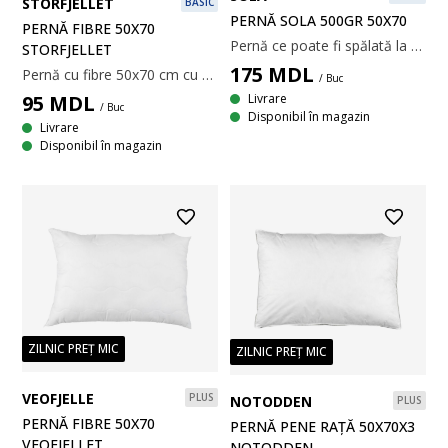
STORFJELLET
BASIC
PERNĂ SOLA 500GR 50X70
PERNĂ FIBRE 50X70
Pernă ce poate fi spălată la temperatură mare, cu umplutură ușoară și aerisită din fibră goală spiralată, de poliester siliconizat, 500 g. Matlasată, cu țesătură din 100% microfibră de poliester. Temperatură spălare: 95°C. 50x70 cm
STORFJELLET
175
MDL
Pernă cu fibre 50x70 cm cu umplutură ușoară din fibră goală de poliester (100% reciclată), 450 g. Țesătură moale din microfibră 100% poliester. Temperatură spălare: 60°C.
/ Buc
95
MDL
Livrare
/ Buc
Disponibil în magazin
Livrare
Disponibil în magazin
ZILNIC PREȚ MIC
ZILNIC PREȚ MIC
VEOFJELLE
PLUS
NOTODDEN
PLUS
PERNĂ FIBRE 50X70
PERNĂ PENE RAȚĂ 50X70X3
VEOFJELLET
NOTODDEN