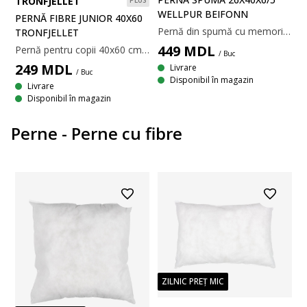
TRONFJELLET
WELLPUR BEIFONN
PERNĂ FIBRE JUNIOR 40X60
Pernă din spumă cu memorie pentru copii 26x40x6/5 cm ce înlătură tensiunea musculară, potrivită pentru copiii cu vârste cuprinse între 3 și 12 ani. Înălțimea pernei poate fi ajustată pentru a asigura o poziție corectă din punct de vedere ergonomic pe măsură ce copilul crește. Husă ajustabilă din 100% poliester, lavabilă la 40°C.
TRONFJELLET
449
MDL
Pernă pentru copii 40x60 cm cu umplutură unică, asemănătoare pufului, din puf de fibră siliconizată, 160 g. Puful din fibră moale și ușoară își păstrează volumul și este ușor de agitat în poziție. Țesătură moale din 100% bumbac cambric. Temperatură spălare: 60°C.
/ Buc
249
MDL
Livrare
/ Buc
Disponibil în magazin
Livrare
Disponibil în magazin
Perne - Perne cu fibre
ZILNIC PREȚ MIC