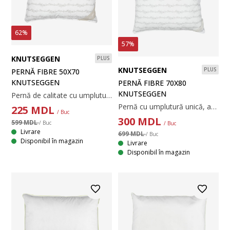
62%
57%
KNUTSEGGEN
PLUS
KNUTSEGGEN
PLUS
PERNĂ FIBRE 50X70
KNUTSEGGEN
PERNĂ FIBRE 70X80
KNUTSEGGEN
Pernă de calitate cu umplutură unică, asemănătoare pufului, din puf de fibră siliconizată, 650 g. Puful de fibră moale și ușor își păstrează volumul și este ușor de aranjat la loc. Țesătură catifelată din 100% bumbac cambric. Temperatură spălare: 60°C. 50x70 cm
Pernă cu umplutură unică, asemănătoare pufului, din puf din fibră de poliester siliconizat, 1045 g. Puful de fibră moale și ușor își păstrează volumul și este ușor de aranjat la loc. Țesătură moale din 100% bumbac cambric. Temperatură spălare: 60°C. 70x80 cm
225
MDL
/ Buc
300
MDL
599 MDL
/ Buc
/ Buc
Livrare
699 MDL
/ Buc
Disponibil în magazin
Livrare
Disponibil în magazin