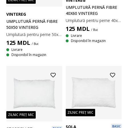
VINTEREG
UMPLUTURĂ PERNĂ FIBRE
40X60 VINTEREG
VINTEREG
Umplutură pentru perne 40x60 cm moale și ușoară din fibră goală siliconizată de poliester reciclat, 450 g. Țesătură din 100% bumbac. Temperatură spălare: 60°C.
UMPLUTURĂ PERNĂ FIBRE
50X50 VINTEREG
125
MDL
/ Buc
Umplutură pentru perne 50x50 cm moale și ușoară din fibră goală siliconizată de poliester reciclat, 450 g. Țesătură din 100% bumbac. Temperatură spălare: 60°C.
Livrare
Disponibil în magazin
125
MDL
/ Buc
Livrare
Disponibil în magazin
ZILNIC PREȚ MIC
ZILNIC PREȚ MIC
SOLA
BASIC