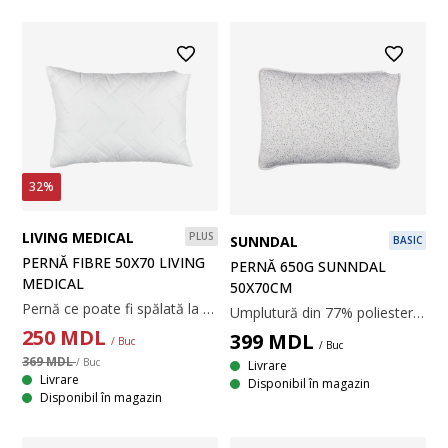
32%
LIVING MEDICAL
PLUS
SUNNDAL
BASIC
PERNĂ FIBRE 50X70 LIVING
PERNĂ 650G SUNNDAL
MEDICAL
50X70CM
Pernă ce poate fi spălată la temperatură mare, cu umplutură moale și ușoară din fibră goală spiralată, de poliester siliconizat, 600 g. Țesătură matlasată din 100% microfibră de poliester. Temperatură spălare 95°C. 50x70 cm
Umplutură din 77% poliester/23% bumbac, 650 g. Material interior 100% bumbac. Matlasată cu fibre tubulare. Spălare la 60°C. 50x70 cm
250
MDL
399
MDL
/ Buc
/ Buc
369 MDL
/ Buc
Livrare
Livrare
Disponibil în magazin
Disponibil în magazin